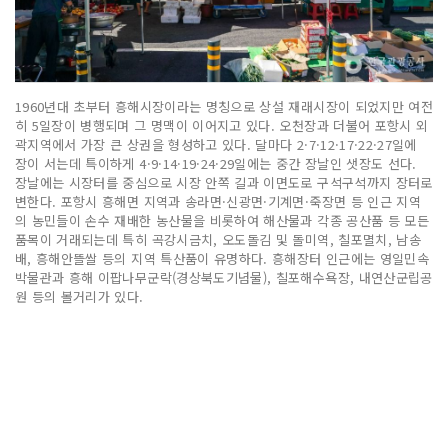
1960년대 초부터 흥해시장이라는 명칭으로 상설 재래시장이 되었지만 여전
히 5일장이 병행되며 그 명맥이 이어지고 있다. 오천장과 더불어 포항시 외
곽지역에서 가장 큰 상권을 형성하고 있다. 달마다 2·7·12·17·22·27일에
장이 서는데 특이하게 4·9·14·19·24·29일에는 중간 장날인 샛장도 선다.
장날에는 시장터를 중심으로 시장 안쪽 길과 이면도로 구석구석까지 장터로
변한다. 포항시 흥해면 지역과 송라면·신광면·기계면·죽장면 등 인근 지역
의 농민들이 손수 재배한 농산물을 비롯하여 해산물과 각종 공산품 등 모든
품목이 거래되는데 특히 곡강시금치, 오도돌김 및 돌미역, 칠포멸치, 남송
배, 흥해안뜰쌀 등의 지역 특산품이 유명하다. 흥해장터 인근에는 영일민속
박물관과 흥해 이팝나무군락(경상북도기념물), 칠포해수욕장, 내연산군립공
원 등의 볼거리가 있다.