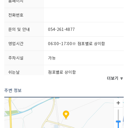
홈페이지
전화번호
문의 및 안내
054-261-4877
영업시간
06:00~17:00※ 점포별로 상이함
주차시설
가능
쉬는날
점포별로 상이함
더보기 🔽
판매 품목
곡강시금치 / 오도돌김 및 돌미역 / 칠포
주변 정보
멸치 / 남송배 / 흥해안뜰쌀 등