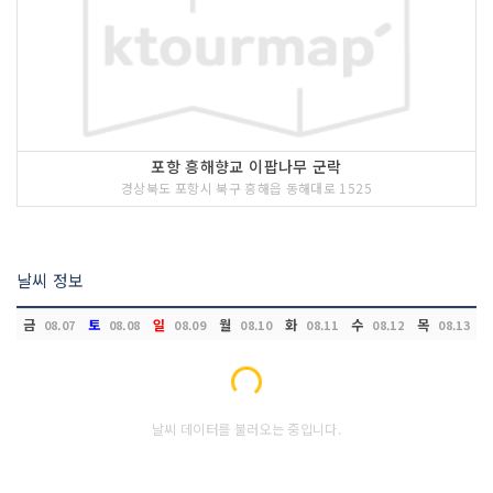
포항 흥해향교 이팝나무 군락
경상북도 포항시 북구 흥해읍 동해대로 1525
날씨 정보
금
토
일
월
화
수
목
08.07
08.08
08.09
08.10
08.11
08.12
08.13
Loading...
날씨 데이터를 불러오는 중입니다.