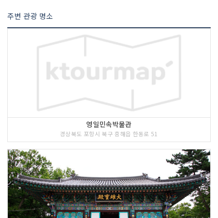
주변 관광 명소
영일민속박물관
경상북도 포항시 북구 흥해읍 한동로 51