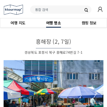
여행 지도
여행 명소
캠핑 정보
흥해장 (2, 7일)
경상북도 포항시 북구 흥해로74번길 7-1