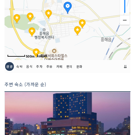
500m
⇊
관광
숙박
음식
주차
주유
카페
편의
문화
주변 숙소 (가까운 순)