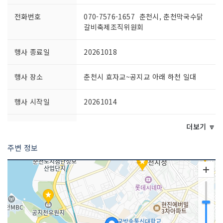
전화번호
070-7576-1657 춘천시, 춘천막국수닭
갈비축제조직위원회
행사 종료일
20261018
행사 장소
춘천시 효자교~공지교 아래 하천 일대
행사 시작일
20261014
공연시간
11:00~21:00
더보기 🔽
주변 정보
행사 프로그램
1. 메인 프로그램(1) 춘천 대표 닭갈비·막
국수 미식관- 춘천을 대표하는 닭갈비 전
문업소 15개소 참여- 닭갈비 1인분 9,900
원 판매- 춘천을 대표하는 막국수 전문업
소 8개소 참여- 막국수 1인분 7,000원 판
매(2) 메인무대 문화공연- 춘천 지역예술
인 공연- 초청 연예인 공연- 관람객과 함께