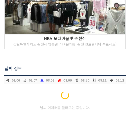
NBA 모다아울렛 춘천점
강원특별자치도 춘천시 방송길 77 (온의동, 춘천 센트럴타워 푸르지오)
날씨 정보
목
금
토
일
월
화
수
08.06
08.07
08.08
08.09
08.10
08.11
08.12
Loading...
날씨 데이터를 불러오는 중입니다.