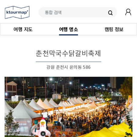
여행 지도
여행 명소
캠핑 정보
춘천막국수닭갈비축제
강원 춘천시 온의동 586