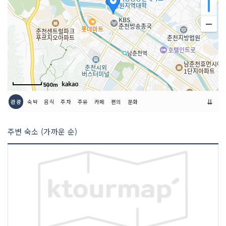
하는 무대 프로그램2. 부대 프로그램(1)
춘천 로컬 미식 콘텐츠- 춘천지역 로컬 F&
B 업소 25개소가 참여하는 먹거리 판매
존- 간식, 디저트, 음료 등 다양한 로컬 먹
거리 판매(2) 춘천 전통주 홍보·판매관-
춘천 소재 양조장 8개소 참여- 춘천에서
생산된 전통주 및 지역 주류 전시·판매(3)
농부의 마켓- 춘천지역 농가가 생산한 신
선한 농산물 및 가공품 판매- 생산자와 소
500m
비자가 직접 만나는 지역 농산물 직거래
⇊
관광
숙박
음식
주차
주유
카페
편의
문화
장터(4) 춘천 호수정원- 춘천의 호수와 자
연을 주제로 조성된 휴식·전시 공간- 축제
장 내 관람객을 위한 포토존 및 쉼터 운영
주변 숙소 (가까운 순)
(5) 지역기업 홍보관- 춘천 소재 기업의
제품과 서비스를 소개하는 홍보 부스 운영
(6) 국제 홍보관- 춘천 거주 외국인과 관
광객을 위한 국제교류 및 축제 홍보 부스
운영3. 소비자 참여 프로그램(1) 막닭 포
토부스- 막국수와 닭갈비를 주제로 한 축
제 기념사진 촬영(2) 올드브라스 나무놀이
터- 가족 단위 관람객이 함께 즐기는 친환
경 나무놀이 콘텐츠 20종 운영(3) 증강현