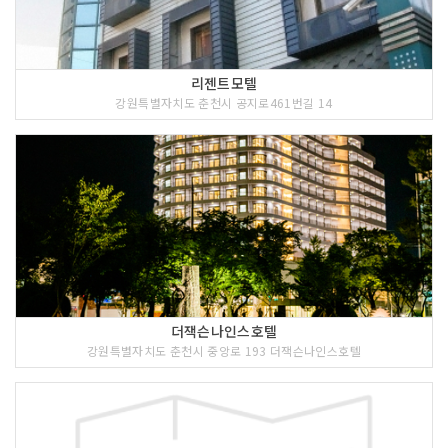
주최자 정보
춘천시, 춘천막국수닭갈비축제조직위원회
리젠트모텔
주최자 연락처
070-7576-1657
강원특별자치도 춘천시 공지로461번길 14
이용요금
무료
더잭슨나인스호텔
강원특별자치도 춘천시 중앙로 193 더잭슨나인스호텔