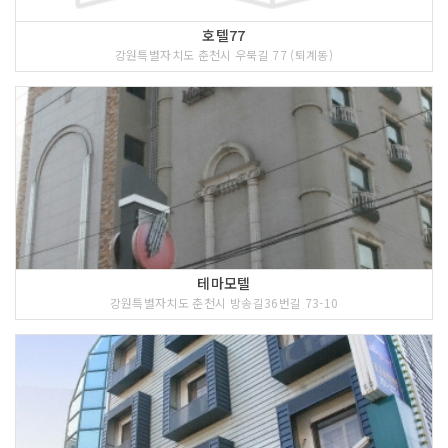
실 캐릭터 그리기- 직접 그린 그림을 증강
호텔77
현실 기술로 구현하는 디지털 체험(4) 매
강원특별자치도 춘천시 우묵길 77 (퇴계동)
직샌드 모래놀이- 어린이와 가족이 함께
참여하는 촉감형 모래놀이 체험(5) 춘천
막닭 MBTI- 나의 성향에 맞는 축제 코스
를 추천받는 맞춤형 체험 프로그램(6) 봄
내크루 인형뽑기- 춘천 봄내크루캐릭터 인
형뽑기 이벤트(7) 막닭 말달리자- 한국마
사회와 함께하는 특별 승마 체험(8) 막국
수 체험관- 춘천의 대표 음식 막국수를 직
접 만들어 보는 쿠킹체험4. 기타 내용- 춘
천의 대표 음식인 막국수와 닭갈비를 합리
적인 가격으로 맛볼 수 있는 미식축제- 지
테마모텔
역 음식점, 농가, 소상공인, 양조장 및 기
강원특별자치도 춘천시 방송길36번길 73-10
업이 함께 참여하는 지역상생형 축제- 음
식, 공연, 체험, 전시, 휴식 콘텐츠를 한 공
간에서 즐길 수 있는 가족 친화형 축제- 춘
천의 미식문화와 자연, 관광자원을 연계한
체류형 관광 콘텐츠 운영- 가족, 연인, 친
구 및 외국인 관광객 등 다양한 방문객이
참여할 수 있는 프로그램 구성