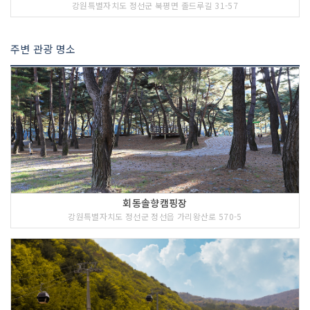
강원특별자치도 정선군 북평면 졸드루길 31-57
주변 관광 명소
회동솔향캠핑장
강원특별자치도 정선군 정선읍 가리왕산로 570-5