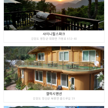
샤이니힐스파크
강원도 평창군 대화면 가평로 653-40
갤럭시펜션
강원도 정선군 북평면 졸드루길 59