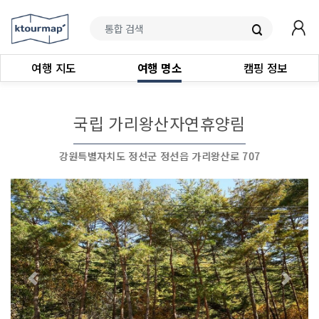
여행 지도
여행 명소
캠핑 정보
국립 가리왕산자연휴양림
강원특별자치도 정선군 정선읍 가리왕산로 707