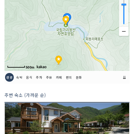
500m
⇊
관광
숙박
음식
주차
주유
카페
편의
문화
주변 숙소 (가까운 순)