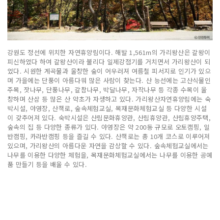
강원도 정선에 위치한 자연휴양림이다. 해발 1,561m의 가리왕산은 갈왕이
피신하였다 하여 갈왕산이라 불리다 일제강점기를 거치면서 가리왕산이 되
었다. 시원한 계곡물과 울창한 숲이 어우러져 여름철 피서지로 인기가 있으
며 가을에는 단풍이 아름다워 많은 사람이 찾는다. 산 능선에는 고산식물인
주목, 잣나무, 단풍나무, 갈참나무, 박달나무, 자작나무 등 각종 수목이 울
창하며 산삼 등 많은 산 약초가 자생하고 있다. 가리왕산자연휴양림에는 숙
박시설, 야영장, 산책로, 숲속체험교실, 목재문화체험교실 등 다양한 시설
이 갖추어져 있다. 숙박시설은 산림문화휴양관, 산림휴양관, 산림휴양주택,
숲속의 집 등 다양한 종류가 있다. 야영장은 약 200동 규모로 오토캠핑, 일
반캠핑, 카라반캠핑 등을 즐길 수 있다. 산책로는 총 10개 코스로 이루어져
있으며, 가리왕산의 아름다운 자연을 감상할 수 있다. 숲속체험교실에서는
나무를 이용한 다양한 체험을, 목재문화체험교실에서는 나무를 이용한 공예
품 만들기 등을 배울 수 있다.