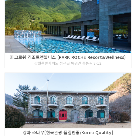
파크로쉬 리조트앤웰니스 (PARK ROCHE Resort&Wellness)
강원특별자치도 정선군 북평면 중봉길 9-12
강과 소나무[한국관광 품질인증/Korea Quality]