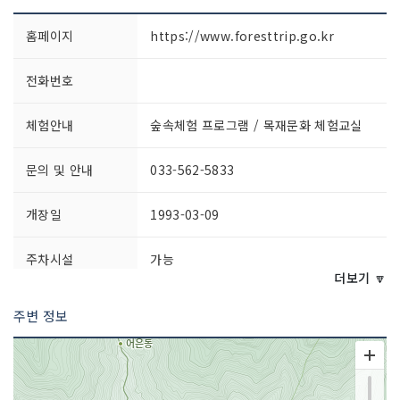
홈페이지
https://www.foresttrip.go.kr
전화번호
체험안내
숲속체험 프로그램 / 목재문화 체험교실
문의 및 안내
033-562-5833
개장일
1993-03-09
주차시설
가능
더보기 🔽
쉬는날
매주 화요일
주변 정보
이용시간
[일일개장]09:00~18:00[숙박시설]- 입실
15:00- 퇴실 11:00