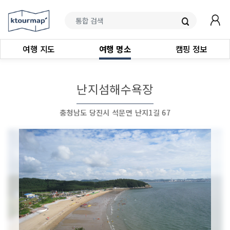
여행 지도
여행 명소
캠핑 정보
난지섬해수욕장
충청남도 당진시 석문면 난지1길 67