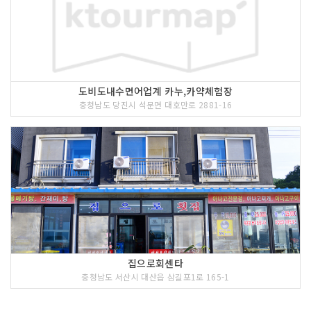
도비도내수면어업계 카누,카약체험장
충청남도 당진시 석문면 대호만로 2881-16
집으로회센타
충청남도 서산시 대산읍 삼길포1로 165-1