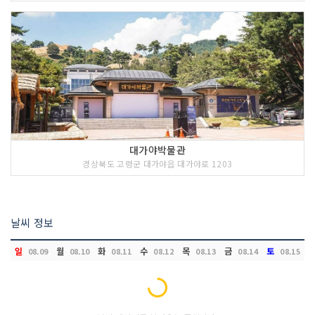
대가야박물관
경상북도 고령군 대가야읍 대가야로 1203
날씨 정보
일
월
화
수
목
금
토
08.09
08.10
08.11
08.12
08.13
08.14
08.15
Loading...