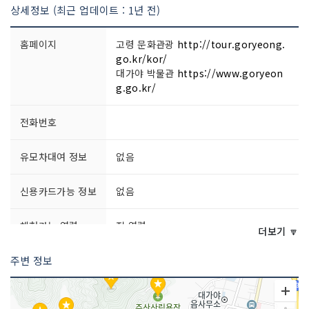
토되었으며, 현재 고령초등학교 내에 소재하고 있다.
상세정보 (최근 업데이트 : 1년 전)
홈페이지
고령 문화관광
http://tour.goryeong.
go.kr/kor/
대가야 박물관
https://www.goryeon
g.go.kr/
전화번호
유모차대여 정보
없음
신용카드가능 정보
없음
체험가능 연령
전 연령
더보기 🔽
주변 정보
문의 및 안내
054-950-6314
주차시설
가능