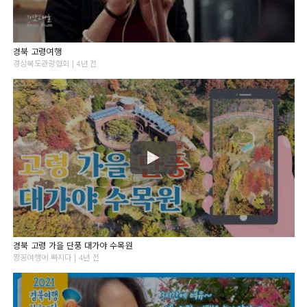
경북 고령여행
경상북도관광협회 | 4년 전
경북 고령 가을 단풍 대가야 수목원
짱꽁여행에 빠지다 | 4년 전