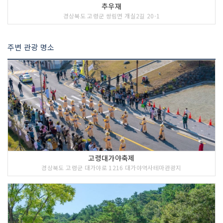
추우재
경상북도 고령군 쌍림면 개실2길 20-1
주변 관광 명소
고령대가야축제
경상북도 고령군 대가야로 1216 대가야역사테마관광지