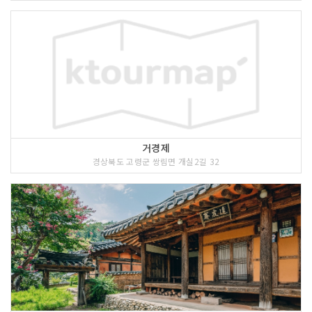
거경제
경상북도 고령군 쌍림면 개실2길 32