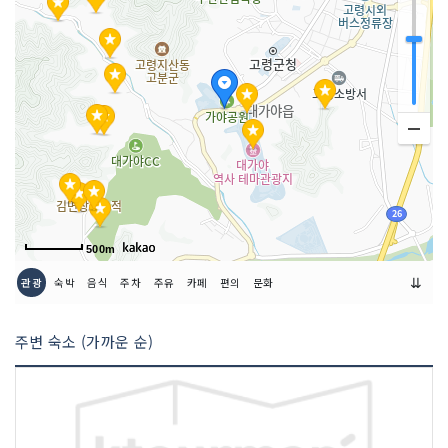
쉬는날
매주 월요일 (단, 월요일이 공휴일인 경우
다음의 첫 번째 평일)
이용시간
- 하절기 (3월~10월) 09:00~18:00
- 동절기 (11월~2월) 09:00~17:00
※ 관람 종료 30분 전까지 매표 가능
500m
⇊
관광
숙박
음식
주차
주유
카페
편의
문화
주변 숙소 (가까운 순)