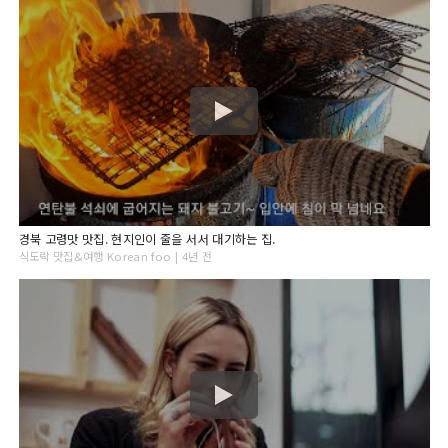
경북 고령맛 맛집. 현지인이 줄을 서서 대기하는 집.
식도락 맛집&여행 Korean foo | 4년 전