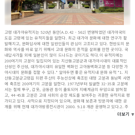
고령 대가야유적지는 520년 동안(A.D.42 - 562) 번영하였던 대가야국의
도읍 고령에 있는 유적지들을 말한다. 최근 대가야 문화에 대한 연구가 활
발해지고, 문화답사에 대한 일반인들의 관심이 고조되고 있다. 한반도의 문
화와 역사를 바로 알기 위해서 고대 문화의 흔적을 살펴볼 만한 곳이다. 국
내답사가들 외에 일본인이 많이 드나드는 곳이기도 하다.이 유적지에는
200여기의 고분이 밀집되어 있는 지산동고분군과 대가야시대의 대표적인
산성인 주산성, 대가야시대의 유일한 벽화인 고아동벽화고분 등 다양한 가
야시대의 문화를 접할 수 있다.* 알아두면 좋은 유적지내 문화 유적 *1. 지
산동고분군고령읍 뒤편 주산의 주능선상에 축조된 대형 고분과 동남쪽 사면
에 축조된 200여기의 고분을 말한다. 1977년부터 발굴한 32-35호 고분에
서는 철제 투구, 갑옷, 금동관 등이 출토되어 지배계급의 무덤으로 밝혀졌
고, 44-45호 고분은 고대 사회의 순장 제도를 보여주는 귀중한 유적지로 평
가되고 있다. 사적으로 지정되어 있으며, 문화재 보존과 방문자에 대한 공
개를 위해 현재 대가야왕릉전시관이 2000. 9.18 개관 운영하고 있다.2. 주
산성주산에 있는 산성으로 내성과 외성으로 이중의 성을 이루고 있으며, 총
더보기 🔽
길이가 1,351m로 동쪽 구릉에 석축으로 견고히 쌓은 산성이 아직 남아 있
다. 대가야시대의 대표적인 산성으로 추측되고 있고, 사적으로 지정되어 있
다.3. 고아동벽화고분1963년 무덤에서 그림이 발견되어 조사됨으로써 세상