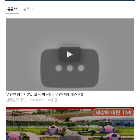
유튜브
블로그
무안여행 1박2일 코스 마스터! 무안여행 베스트9
산타람쥐 콩!민 kongmin | 4년 전