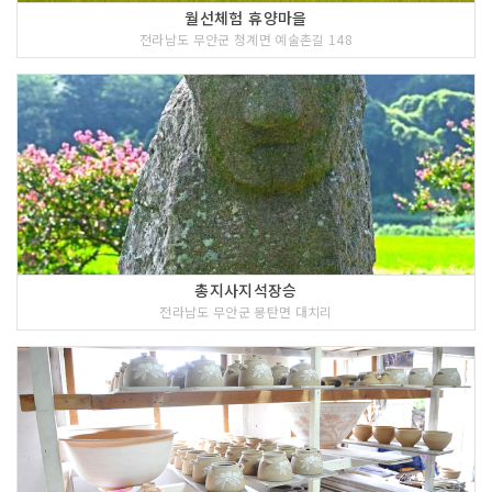
월선체험 휴양마을
전라남도 무안군 청계면 예술촌길 148
총지사지석장승
전라남도 무안군 몽탄면 대치리