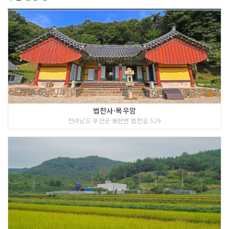
법천사·목우암
전라남도 무안군 몽탄면 법천길 529