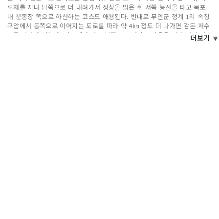
루재를 지나 남쪽으로 더 내려가서 정상을 밟은 뒤 서쪽 능선을 타고 목포
대 운동장 쪽으로 하산하는 코스도 애용된다. 반대로 무안군 청계 1리 속칭
구암에서 동쪽으로 이어지는 도로를 따라 약 4㎞ 정도 더 나가면 감돈 저수
지를 만나게 되는데, 이곳에서 다시 북쪽으로 원령동 마을을 지나 달산 저
더보기 🔽
수지를 끼고 왼쪽 산길을 따라 법천사 쪽으로 오르는 방법도 있다. 또한 등
산보다는 가벼운 산책을 원한다면 목포대 뒤편으로 난 길을 따라 올랐다가
목우암에 들러 약수에 목을 축인 후 잠시 숨을 돌렸다가 올랐던 길을 따라
되돌아오는 것도 좋다.