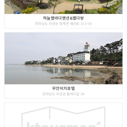
하늘별바다펜션&별다방
전라남도 무안군 청계면 해안로 313-56
무안비치호텔
전라남도 무안군 톱머리길 36