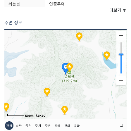
쉬는날
연중무휴
더보기 🔽
주변 정보
500m
⇊
관광
숙박
음식
주차
주유
카페
편의
문화