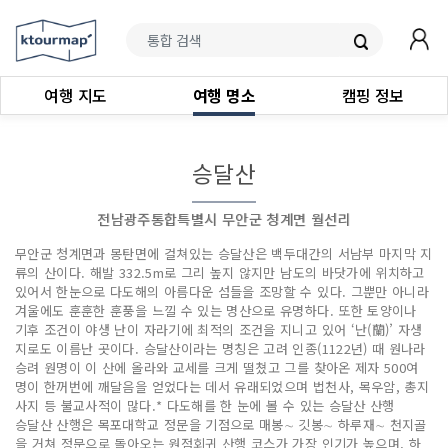
여행 지도
여행 명소
캠핑 정보
승달산
전남광주통합특별시 무안군 청계면 월선리
무안군 청계면과 몽탄면에 걸쳐있는 승달산은 백두대간의 서남부 마지막 지
류의 산이다. 해발 332.5m로 그리 높지 않지만 남도의 바닷가에 위치하고
있어서 한눈으로 다도해의 아름다운 섬들을 조망할 수 있다. 그뿐만 아니라
겨울에도 훈훈한 훈풍을 느낄 수 있는 명산으로 유명하다. 또한 토양이나
기후 조건이 야생 난이 자라기에 최적의 조건을 지니고 있어 ‘난(蘭)’ 자생
지로도 이름난 곳이다. 승달산이라는 명칭은 고려 인종(1122년) 때 원나라
승려 원명이 이 산에 올라와 교세를 크게 떨쳤고 그를 찾아온 제자 500여
명이 한꺼번에 깨달음을 얻었다는 데서 유래되었으며 법천사, 목우암, 총지
사지 등 불교사적이 많다.* 다도해를 한 눈에 볼 수 있는 승달산 산행
승달산 산행은 목포대학교 정문을 기점으로 매봉∼ 깃봉∼ 하루재∼ 천지골
을 거쳐 정문으로 돌아오는 원점회귀 산행 코스가 가장 인기가 높으며, 하