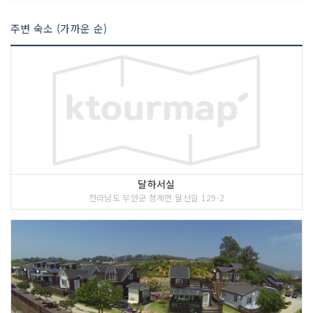
주변 숙소 (가까운 순)
달하서실
전라남도 무안군 청계면 월선길 129-2