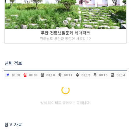
무안 전통생활문화 테마파크
전라남도 무안군 몽탄면 사옥길 12
날씨 정보
토
일
월
화
수
목
금
08.08
08.09
08.10
08.11
08.12
08.13
08.14
Loading...
날씨 데이터를 불러오는 중입니다.
참고 자료