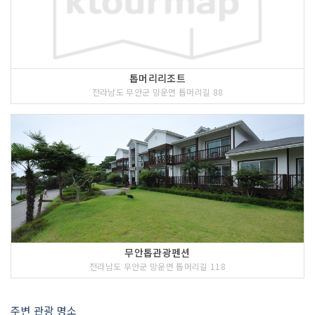
톱머리리조트
전라남도 무안군 망운면 톱머리길 88
무안톱관광펜션
전라남도 무안군 망운면 톱머리길 118
주변 관광 명소