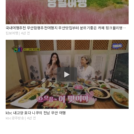
국내여행추천 무안함평추천여행지 무안맛집부터 분위기좋은 카페 핑크뮬리명소까지
킴보여행 | 4년 전
kbc 내고향 호다 니쿠의 전남 무안 여행
kbc광주방송 | 4년 전