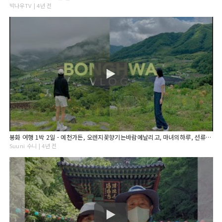
박나우TV | 4년 전
봉화 여행 1박 2일 - 예천가든, 오렌지꽃향기는바람에날리고, 마녀의하루, 선류산장
Suuni 수니 | 4년 전