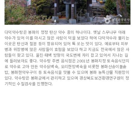
다덕약수탕은 봉화의 청정 탄산 약수 중의 하나이다. 옛날 스무나무 아래
약수가 있어 이를 마시고 많은 사람이 덕을 보았다 하여 다덕약수라 불리는
이곳은 탄산과 철분 등이 함유되어 있어 톡 쏘는 맛이 있다. 예로부터 피부
병과 위장병에 많은 사람들이 효험을 보았다 하고 지금도 전국에서 많은 사
람들이 찾고 있다. 울진·태백 방향의 국도변에 자리 잡고 있어서 지나는 길
에 들러보아도 좋다. 약수탕 주변 음식점은 2001년 봉화지정 토속음식단지
로 약수로 고아 만든 약수닭백숙, 오리한방백숙을 비롯한 봉화산송이돌솥
밥, 봉화한약우구이 등 토속음식을 맛볼 수 있으며 봉화 농특산물 직판장이
있다. 약수탕은 봉화군에서 관리하고 있으며 경상북도보건환경연구원의 정
기적인 수질검사를 진행한다.