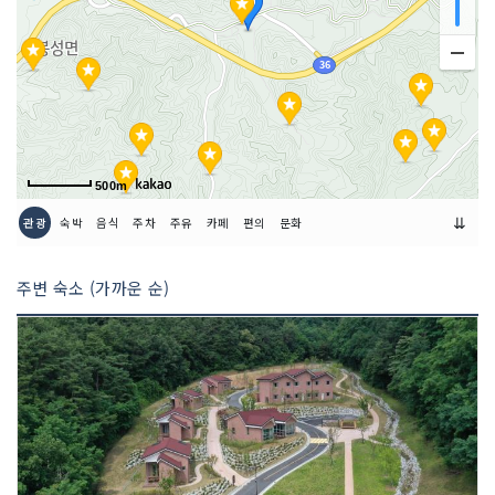
500m
⇊
관광
숙박
음식
주차
주유
카페
편의
문화
주변 숙소 (가까운 순)