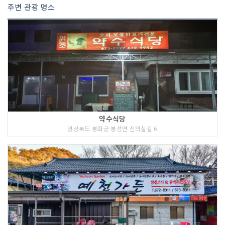
주변 관광 명소
약수식당
경상북도 봉화군 봉성면 진의실길 6