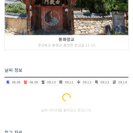
봉화향교
경상북도 봉화군 봉성면 향교길 11-10
날씨 정보
토
일
월
화
수
목
금
08.08
08.09
08.10
08.11
08.12
08.13
08.14
Loading...
날씨 데이터를 불러오는 중입니다.
참고 자료