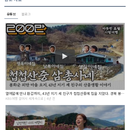
유튜브
블로그
열여덟에 만나 환갑까지, 43년 지기 세 친구가 첩첩산중에 집을 지었다. 경북 봉화군 삼총사의 3인3색 산골생활 이야기｜[국내여행] KBS 20170412
KBS여행 걸어서 세계속으로 | 4년 전