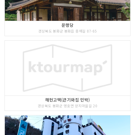
문행당
경상북도 봉화군 봉화읍 충재길 87-65
해헌고택(큰기와집 민박)
경상북도 봉화군 명호면 양지마을길 20