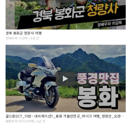
경북 봉화군 청량사 여행
정배우와 이감독 | 4년 전
골드윙DCT_이런~ 네비게이션!!_봉화 가볼만한곳_바이크 여행_청량산_오렌지꽃 향기는 바람에 날리고_카페 추천_전망_풍경
배짱부부 바이크여행 | 4년 전