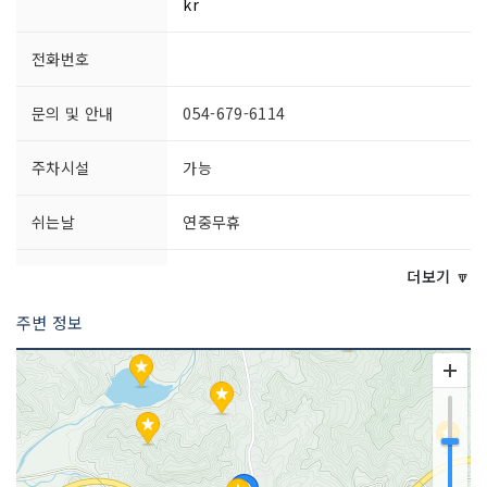
kr
전화번호
문의 및 안내
054-679-6114
주차시설
가능
쉬는날
연중무휴
이용시간
상시 개방
더보기 🔽
주변 정보