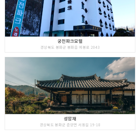
궁전파크모텔
경상북도 봉화군 봉화읍 예봉로 2043
성암재
경상북도 봉화군 춘양면 서동길 19-18