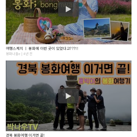
여행스케치 ㅣ 봉화에 이런 곳이 있었다고???!!
봉화나들e | 4년 전
경북 봉화여행 이거면 끝!