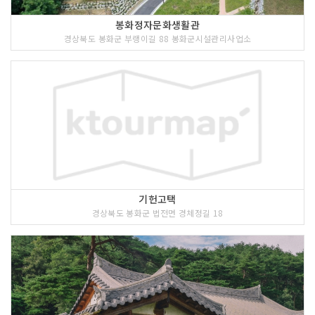
봉화정자문화생활관
경상북도 봉화군 부랭이길 88 봉화군시설관리사업소
기헌고택
경상북도 봉화군 법전면 경체정길 18