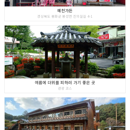
예천가든
경상북도 봉화군 봉성면 진의실길 4-1
여름에 더위를 피하러 가기 좋은 곳
관광 코스