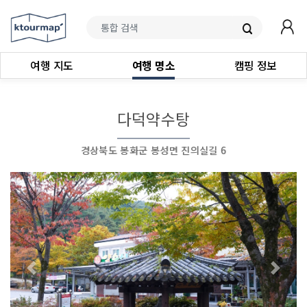
여행 지도
여행 명소
캠핑 정보
다덕약수탕
경상북도 봉화군 봉성면 진의실길 6