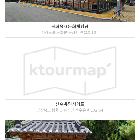
봉화목재문화체험장
경상북도 봉화군 봉성면 구절로 151
산수유길사이로
경상북도 봉화군 봉성면 산수유길 202-64