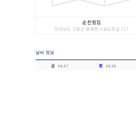
순천횟집
전라남도 고흥군 봉래면 나로도항길 117
날씨 정보
금
토
08.07
08.08