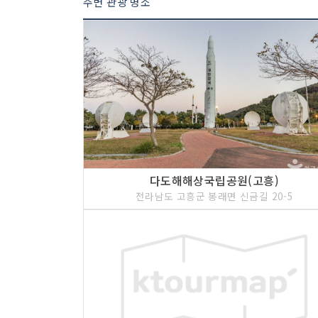
주변 관광 명소
다도해해상국립공원(고흥)
전라남도 고흥군 봉래면 신금길 20-5