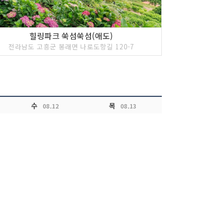
힐링파크 쑥섬쑥섬(애도)
전라남도 고흥군 봉래면 나로도항길 120-7
수
목
08.12
08.13