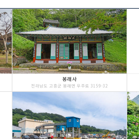
봉래사
전라남도 고흥군 봉래면 우주로 3159-32