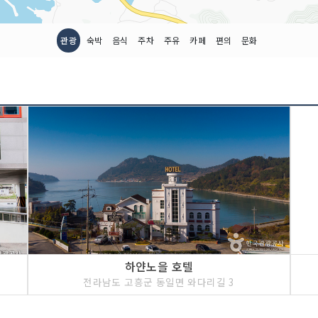
관광
숙박
음식
주차
주유
카페
편의
문화
하얀노을 호텔
전라남도 고흥군 동일면 와다리길 3