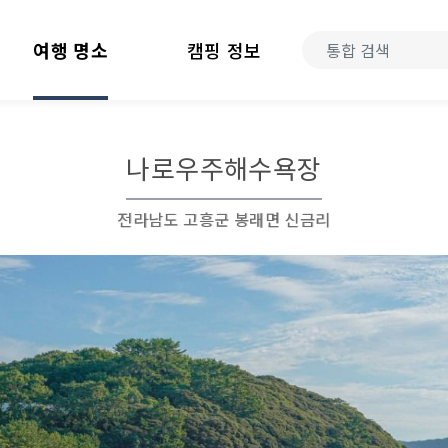
여행 명소
캠핑 정보
나로우주해수욕장
전라남도 고흥군 봉래면 신금리