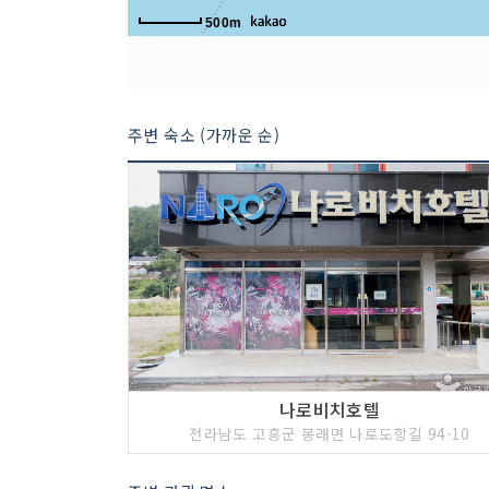
500m
주변 숙소 (가까운 순)
나로비치호텔
전라남도 고흥군 봉래면 나로도항길 94-10