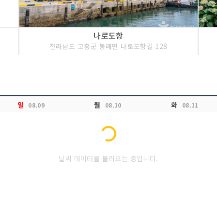
나로도항
전라남도 고흥군 봉래면 나로도항길 128
일
월
화
08.09
08.10
08.11
Loading...
날씨 데이터를 불러오는 중입니다.