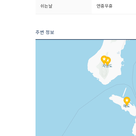
쉬는날
연중무휴
주변 정보