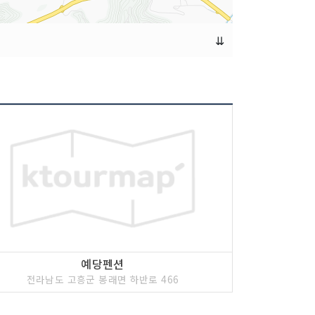
⇊
예당펜션
전라남도 고흥군 봉래면 하반로 466