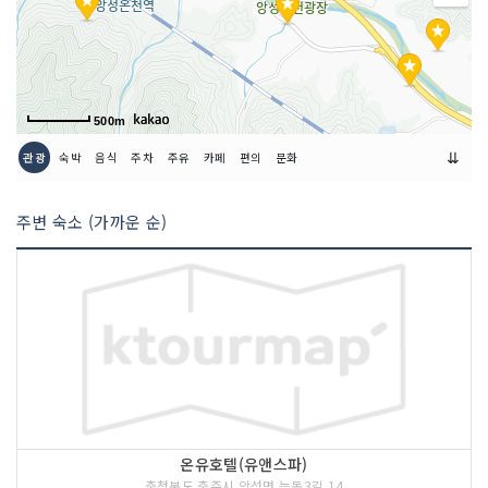
500m
⇊
관광
숙박
음식
주차
주유
카페
편의
문화
주변 숙소 (가까운 순)
온유호텔(유앤스파)
충청북도 충주시 앙성면 능동3길 14