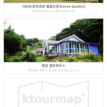
서유숙[한국관광 품질인증/Korea Quality]
충청북도 충주시 소태면 덕은로 596
펜션 델라하우스
충청북도 충주시 앙성면 하너미로 532-13