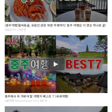
[충주여행]활옥동굴, 유람선 관광 예쁜 카페까지! 충주 여행은 이 영상 하나로 끝!
아임고TV | 4년 전
충주에서 꼭 가봐야 할 여행지 베스트 7 (국내여행)
1분여행 Short Korea Tra | 4년 전