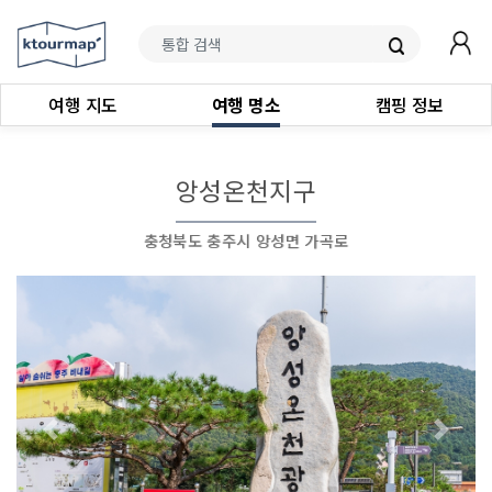
여행 지도
여행 명소
캠핑 정보
앙성온천지구
충청북도 충주시 앙성면 가곡로