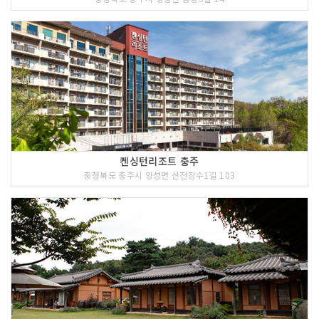
켄싱턴리조트 충주
충청북도 충주시 앙성면 산전장수1길 103