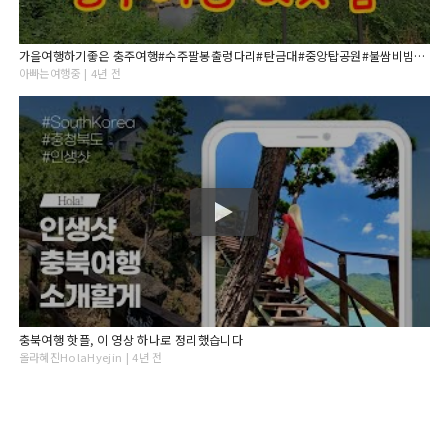
가을여행하기좋은 충주여행#수주팔봉출렁다리#탄금대#중앙탑공원#불쌈비빔국수#충주가볼만한곳#충주맛집#가을여행
아빠는여행중 | 4년 전
충북여행 핫플, 이 영상 하나로 정리했습니다
올라혜진HolaHyejin | 4년 전