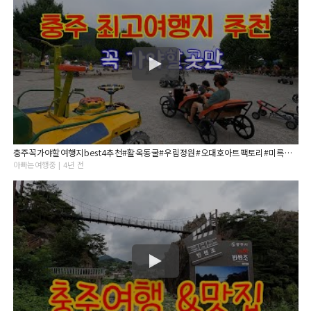
충주꼭가야할여행지best4추천#활옥동굴#우림정원#오대호아트팩토리#미륵대원지#충주가을여행#충주가볼만한곳#충주아이와갈만한곳#가을여행하기좋은곳
아빠는여행중 | 4년 전