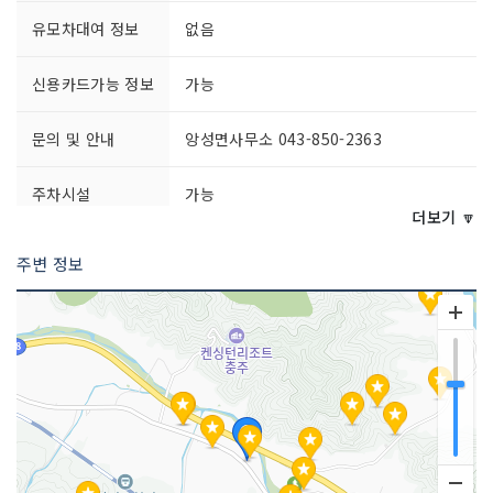
유모차대여 정보
없음
신용카드가능 정보
가능
문의 및 안내
앙성면사무소 043-850-2363
주차시설
가능
더보기 🔽
쉬는날
업체별 상이
주변 정보
이용시간
업체별 상이