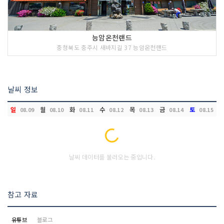
능암온천랜드
충청북도 충주시 새바지길 37 능암온천랜드
날씨 정보
일
월
화
수
목
금
토
08.09
08.10
08.11
08.12
08.13
08.14
08.15
Loading...
날씨 데이터를 불러오는 중입니다.
참고 자료
유튜브
블로그