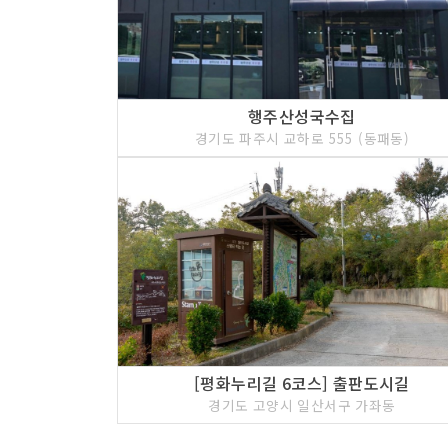
행주산성국수집
경기도 파주시 교하로 555 (동패동)
[평화누리길 6코스] 출판도시길
경기도 고양시 일산서구 가좌동