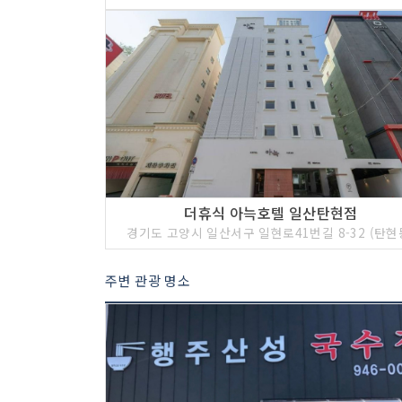
더휴식 아늑호텔 일산탄현점
경기도 고양시 일산서구 일현로41번길 8-32 (탄현
주변 관광 명소