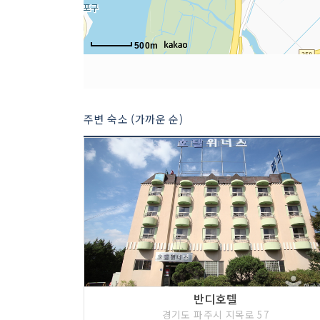
500m
주변 숙소 (가까운 순)
반디호텔
경기도 파주시 지목로 57