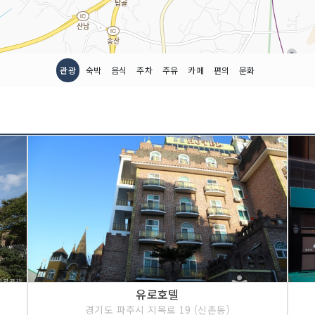
관광
숙박
음식
주차
주유
카페
편의
문화
유로호텔
경기도 파주시 지목로 19 (신촌동)