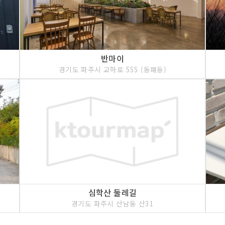
반마이
경기도 파주시 교하로 555 (동패동)
심학산 둘레길
경기도 파주시 산남동 산31