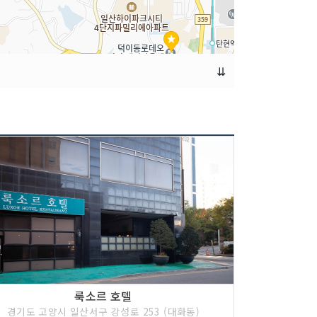
⇊
룩소르 호텔
경기도 고양시 일산서구 강성로 253 (대화동)