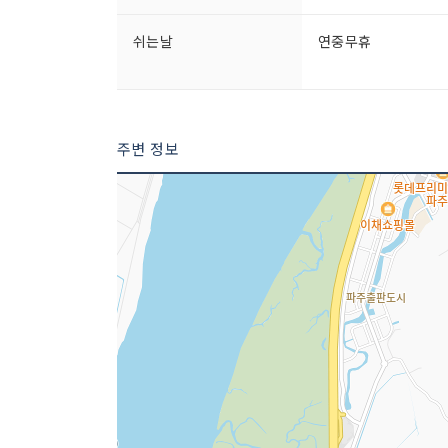
쉬는날
연중무휴
주변 정보