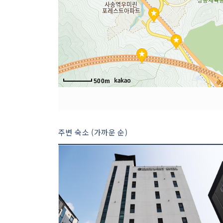
500m
주변 숙소 (가까운 순)