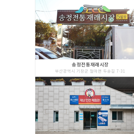
송정전통재래시장
부산광역시 기장군 철마면 두송길 7-31