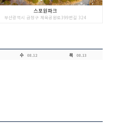
스포원파크
부산광역시 금정구 체육공원로399번길 324
수
목
08.12
08.13