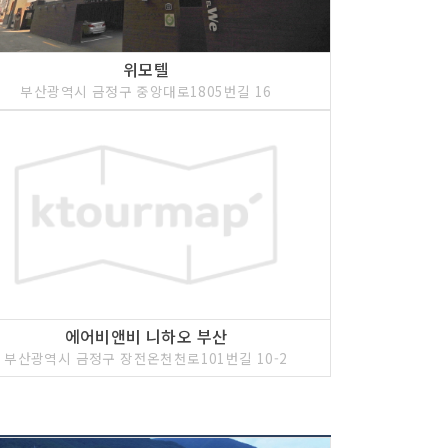
위모텔
부산광역시 금정구 중앙대로1805번길 16
에어비앤비 니하오 부산
부산광역시 금정구 장전온천천로101번길 10-2