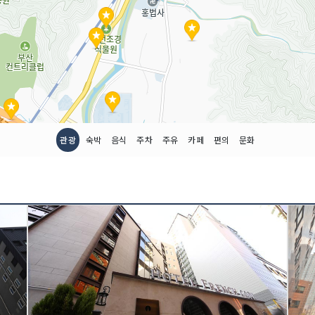
관광
숙박
음식
주차
주유
카페
편의
문화