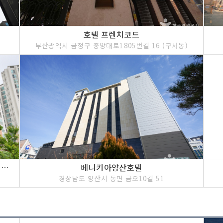
호텔 프렌치코드
부산광역시 금정구 중앙대로1805번길 16 (구서동)
금샘 홈스테이 [한국관광 품질인증/Korea Quality]
베니키아양산호텔
경상남도 양산시 동면 금오10길 51