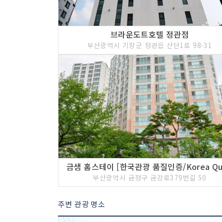
브라운도트호텔 정관점
부산광역시 기장군 정관읍 산단1로 98-31
부산광역시 금정구 금강로379번길 50
주변 관광 명소