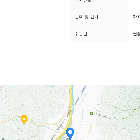
문의 및 안내
05
쉬는날
연