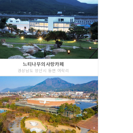
느티나무의사랑카페
경상남도 양산시 동면 여락리