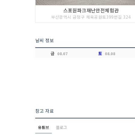
스포원파크재난안전체험관
부산광역시 금정구 체육공원로399번길 324
날씨 정보
금
토
08.07
08.08
참고 자료
유튜브
블로그