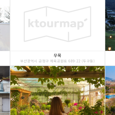
무목
부산광역시 금정구 체육공원로 689-22 (두구동)