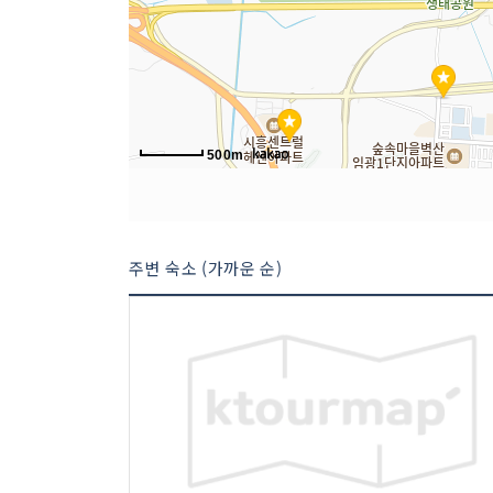
500m
주변 숙소 (가까운 순)