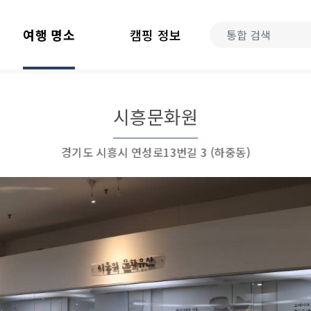
여행 명소
캠핑 정보
시흥문화원
경기도 시흥시 연성로13번길 3 (하중동)