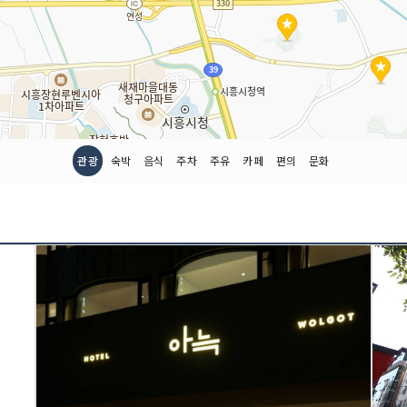
관광
숙박
음식
주차
주유
카페
편의
문화