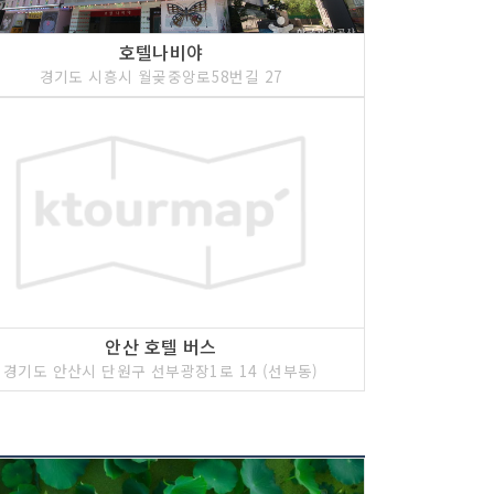
호텔나비야
경기도 시흥시 월곶중앙로58번길 27
안산 호텔 버스
경기도 안산시 단원구 선부광장1로 14 (선부동)