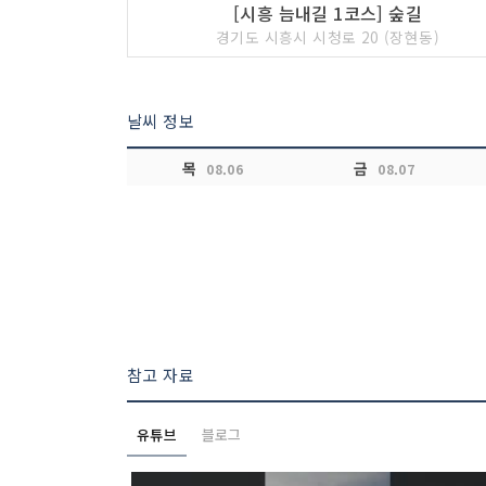
[시흥 늠내길 1코스] 숲길
경기도 시흥시 시청로 20 (장현동)
날씨 정보
목
금
08.06
08.07
참고 자료
유튜브
블로그