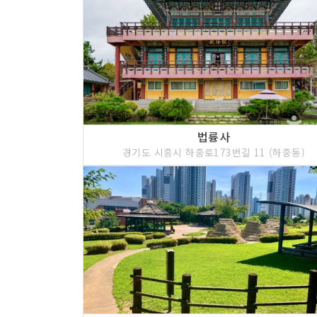
법륭사
경기도 시흥시 하중로173번길 11 (하중동)