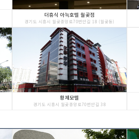
더휴식 아늑호텔 월곶점
경기도 시흥시 월곶중앙로70번안길 18 (월곶동)
황제모텔
경기도 시흥시 월곶중앙로70번안길 38