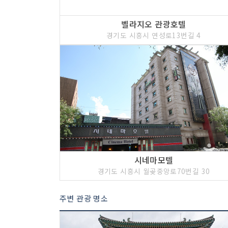
벨라지오 관광호텔
경기도 시흥시 연성로13번길 4
시네마모텔
경기도 시흥시 월곶중앙로70번길 30
주변 관광 명소