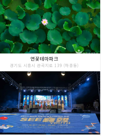
연꽃테마파크
경기도 시흥시 관곡지로 139 (하중동)