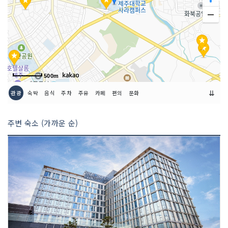
관람 소요시간
약 1시간 내외
500m
⇊
관광
숙박
음식
주차
주유
카페
편의
문화
주변 숙소 (가까운 순)