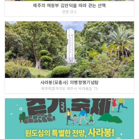
제주의 여장부 김만덕을 따라 걷는 산책
관광 코스
사라봉(모충사) 의병항쟁기념탑
제주특별자치도 제주시 사라봉길 75