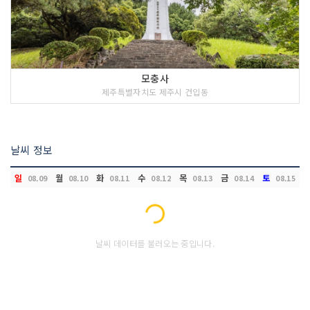
모충사
제주특별자치도 제주시 건입동
날씨 정보
일
월
화
수
목
금
토
08.09
08.10
08.11
08.12
08.13
08.14
08.15
Loading...
날씨 데이터를 불러오는 중입니다.