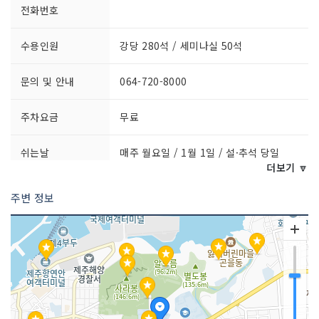
전화번호
수용인원
강당 280석 / 세미나실 50석
문의 및 안내
064-720-8000
주차요금
무료
쉬는날
매주 월요일 / 1월 1일 / 설·추석 당일
더보기 🔽
이용요금
무료※ 단, 유료 특별전시 제외
주변 정보
이용시간
09:00~18:00 (입장 마감 17:30)
규모
대지면적 52,032m² / 연면적 13,830m
² / 전시실면적 3,219m² / 옥외전시 조경
28,628m²