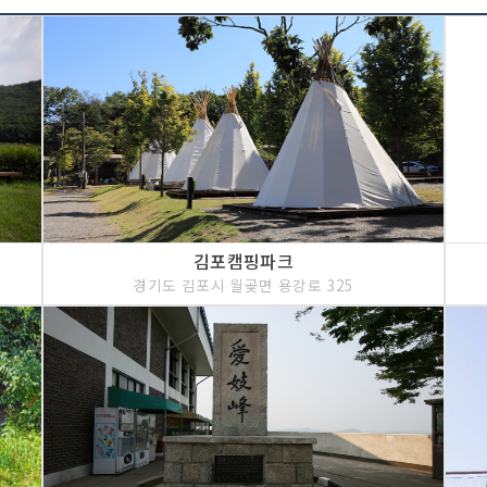
김포캠핑파크
경기도 김포시 월곶면 용강로 325