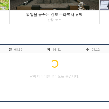
통일을 꿈꾸는 김포 문화역사 탐방
관광 코스
월
화
수
08.10
08.11
08.12
Loading...
날씨 데이터를 불러오는 중입니다.