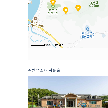
500m
주변 숙소 (가까운 순)