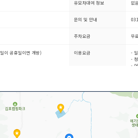
유모차대여 정보
없
문의 및 안내
03
주차요금
무
요일이 공휴일이면 개방)
이용요금
- 
- 
- 
규모
부지