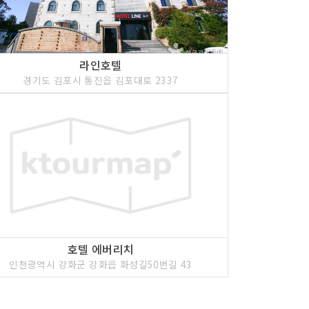
라인호텔
경기도 김포시 통진읍 김포대로 2337
호텔 에버리치
인천광역시 강화군 강화읍 화성길50번길 43