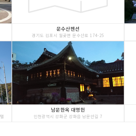
문수산펜션
경기도 김포시 월곶면 문수산로 174-25
남문한옥 대명헌
호텔
인천광역시 강화군 강화읍 남문안길 7