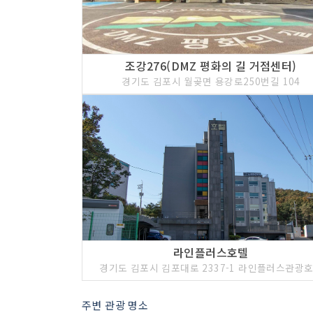
조강276(DMZ 평화의 길 거점센터)
경기도 김포시 월곶면 용강로250번길 104
라인플러스호텔
경기도 김포시 김포대로 2337-1 라인플러스관광
주변 관광 명소