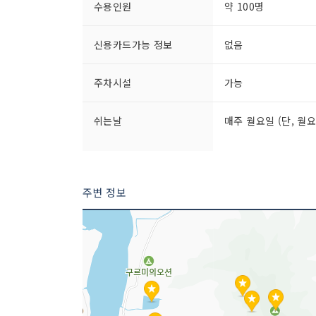
수용인원
약 100명
신용카드가능 정보
없음
주차시설
가능
쉬는날
매주 월요일 (단, 월
이용시간
[하절기(3월~10월)]
주변 정보
- 10:00~18:00
- 입장 마감 17:00
[동절기(11월~2월)]
- 10:00~17:00
- 입장 마감 16:00