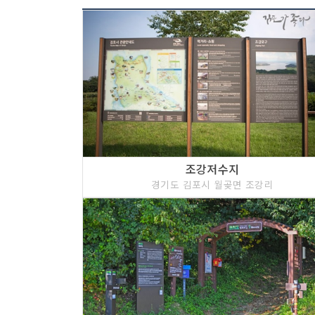
조강저수지
경기도 김포시 월곶면 조강리