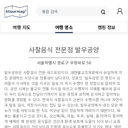
여행 지도
여행 명소
캠핑 정보
사찰음식 전문점 발우공양
서울특별시 종로구 우정국로 56
발우공양은 사찰음식 전문 레스토랑이다. 대한불교조계종에서 유일하게 직
접 운영하는 식당으로 정통성이 남다르다. 상호인 ‘발우공양’은 평상시 승
려들이 식사하는 것을 이르는 말로 이 역시 수행의 한 방법으로 알려져 있
다. 공양 시에는 불교의 전통 의식을 따르고 수행자의 지혜를 배우며 음식
이 우리 입속으로 전달되기까지의 모든 과정과 공적에 감사하고 절약하는
문화를 경험할 수 있다. 한국식 사찰음식의 근본이 수행식뿐 아니라 자연식
과 발효 음식, 저장식이라는 점도 알 수 있는데, 발우공양에서 내는 모든 메
뉴가 이를 바탕으로 한 치도 어긋남 없이 정갈하게 차려지기 때문이다. 육
류는 물론이고 인공 조미료, 오신채(파, 마늘, 부추, 달래, 홍거)까지 철저하
게 배제된 채 완성된 음식들은 건강과 환경 보호에 도움이 되다 보니 요즘
에는 사찰음식이 건강식이자 친환경 음식으로 주목받고 있기도 하다. 영양