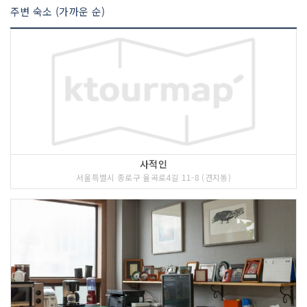
주변 숙소 (가까운 순)
사적인
서울특별시 종로구 율곡로4길 11-8 (견지동)