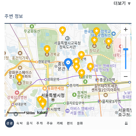
영업시간
11:30~21:00 (준비시간 15:00~18:00)
더보기 🔽
주변 정보
주차시설
가능
요금 (2시간 무료)
예약안내
전화 예약 문의 (02-733-2081), 인터넷
홈페이지 예약 가능
쉬는날
매주 일요일
금연/흡연 여부
모두 금연석
취급 메뉴
선식(禪食) / 원식(願食) / 마음식(念食)
/ 희식(喜食) / 법식(法食) 등
인허가번호
20160025034
500m
⇊
관광
숙박
음식
주차
주유
카페
편의
문화