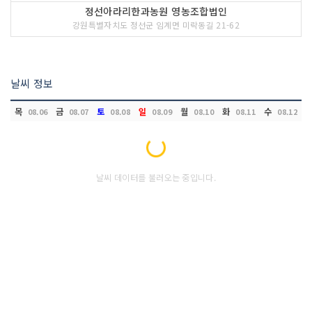
정선아라리한과농원 영농조합법인
강원특별자치도 정선군 임계면 미락동길 21-62
날씨 정보
목
금
토
일
월
화
수
08.06
08.07
08.08
08.09
08.10
08.11
08.12
Loading...
날씨 데이터를 불러오는 중입니다.