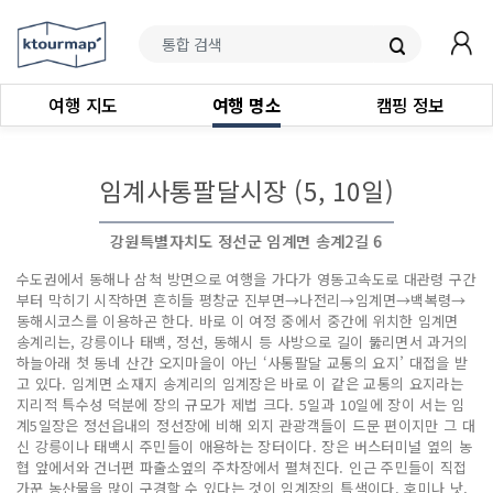
여행 지도
여행 명소
캠핑 정보
임계사통팔달시장 (5, 10일)
강원특별자치도 정선군 임계면 송계2길 6
수도권에서 동해나 삼척 방면으로 여행을 가다가 영동고속도로 대관령 구간
부터 막히기 시작하면 흔히들 평창군 진부면→나전리→임계면→백복령→
동해시코스를 이용하곤 한다. 바로 이 여정 중에서 중간에 위치한 임계면
송계리는, 강릉이나 태백, 정선, 동해시 등 사방으로 길이 뚫리면서 과거의
하늘아래 첫 동네 산간 오지마을이 아닌 ‘사통팔달 교통의 요지’ 대접을 받
고 있다. 임계면 소재지 송계리의 임계장은 바로 이 같은 교통의 요지라는
지리적 특수성 덕분에 장의 규모가 제법 크다. 5일과 10일에 장이 서는 임
계5일장은 정선읍내의 정선장에 비해 외지 관광객들이 드문 편이지만 그 대
신 강릉이나 태백시 주민들이 애용하는 장터이다. 장은 버스터미널 옆의 농
협 앞에서와 건너편 파출소옆의 주차장에서 펼쳐진다. 인근 주민들이 직접
가꾼 농산물을 많이 구경할 수 있다는 것이 임계장의 특색이다. 호미나 낫,