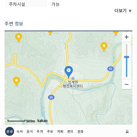
주차시설
가능
더보기 🔽
쉬는날
점포별 상이
주변 정보
화장실 설명
있음
판매 품목
황기 / 고추 / 마늘 / 의류 및 생활용품 등
500m
⇊
관광
숙박
음식
주차
주유
카페
편의
문화