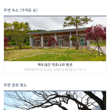
주변 숙소 (가까운 순)
백두대간 약초나라 펜션
강원특별자치도 정선군 임계면 눈꽃마을길 178-37
주변 관광 명소