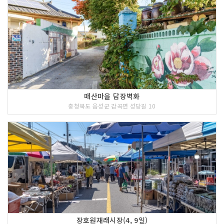
매산마을 담장벽화
충청북도 음성군 감곡면 성당길 10
장호원재래시장(4, 9일)