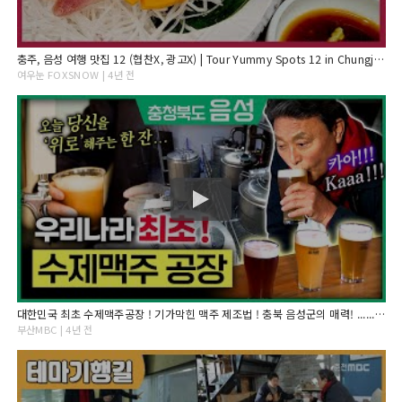
충주, 음성 여행 맛집 12 (협찬X, 광고X) | Tour Yummy Spots 12 in Chungju, Eumseong
여우눈 FOXSNOW | 4년 전
대한민국 최초 수제맥주공장 ! 기가막힌 맥주 제조법 ! 충북 음성군의 매력! ............... [ 최주봉 부산MBC 테마기행길 211230 ]
부산MBC | 4년 전