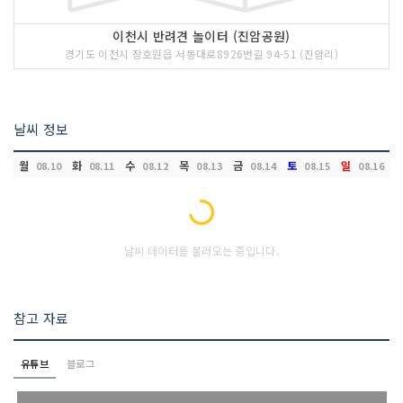
이천시 반려견 놀이터 (진암공원)
경기도 이천시 장호원읍 서동대로8926번길 94-51 (진암리)
날씨 정보
월
화
수
목
금
토
일
08.10
08.11
08.12
08.13
08.14
08.15
08.16
Loading...
날씨 데이터를 불러오는 중입니다.
참고 자료
유튜브
블로그