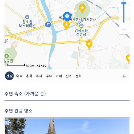
쉬는날
점포별로 상이함
판매 품목
고추 등의 농산물 / 생활필수품
규모
연면적 3,084㎡ / 매장면적 1,721㎡
500m
⇊
관광
숙박
음식
주차
주유
카페
편의
문화
주변 숙소 (가까운 순)
주변 관광 명소