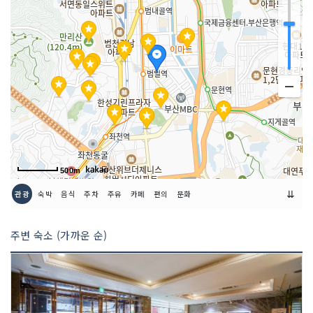
500m
⇊
관광
숙박
음식
주차
주유
카페
편의
문화
주변 숙소 (가까운 순)