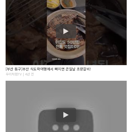
[부산 동구]부산 식도락여행에서 빠지면 큰일날 초량갈비!
우리처럼TV | 4년 전