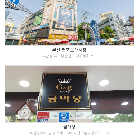
부산 평화도매시장
부산광역시 부산진구 자유평화로 7
금마당
부산광역시 동구 조방로 45 덕원귀금속상가 103호