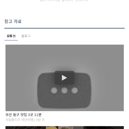
참고 자료
유튜브
블로그
부산 동구 맛집 3곳 11편
아일랜드의 맛난여행 | 4년 전