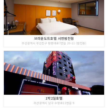
브라운도트호텔 서면범천점
부산광역시 부산진구 황령대로7번길 20-11 (범천동)
1박2일호텔
부산광역시 남구 수영로13번길 9