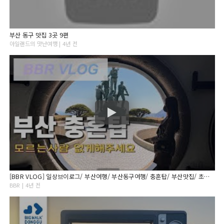
부산 동구 맛집 3곳 9편
아일랜드의 맛난여행 | 4년 전
[BBR VLOG] 일상브이로그/ 부산여행/ 부산동구여행/ 충혼탑/ 부산맛집/ 초량갈비골목 4K
BBR | 4년 전