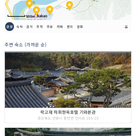
500m
⇊
관광
숙박
음식
주차
주유
카페
편의
문화
주변 숙소 (가까운 순)
락고재 하회한옥호텔 기와본관
경상북도 안동시 풍천면 전서로 186-20