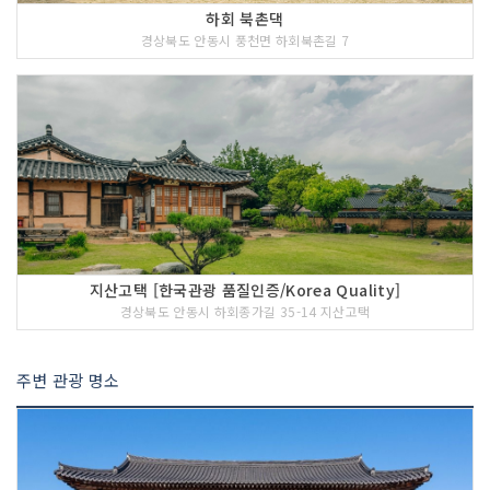
하회 북촌댁
경상북도 안동시 풍천면 하회북촌길 7
지산고택 [한국관광 품질인증/Korea Quality]
경상북도 안동시 하회종가길 35-14 지산고택
주변 관광 명소