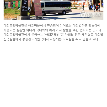
하회동탈박물관은 하회마을에서 전승되어 이어오는 하회별신굿 탈놀이에
사용되는 탈뿐만 아니라 국내외의 여러 가지 탈들을 수집 전시하는 곳이다.
하회동탈박물관에서 운영하는 ‘하회동탈방’은 하회탈 전문 제작실로 하회별
신굿탈놀이와 강릉관노가면극에서 사용되는 나무탈을 주로 만들고 있다.