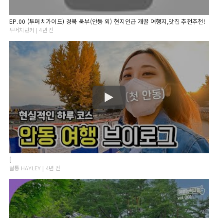
EP.00 (투머치가이드) 경북 북부(안동 외) 현지인급 개꿀 여행지,맛집 추천추천!
투머치런커 | 4년 전
[
달통 HAYLEY | 4년 전