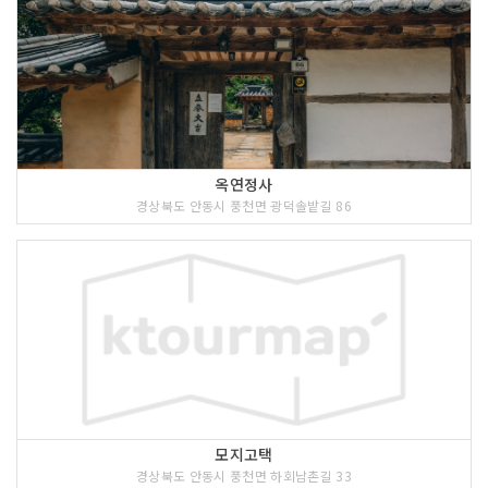
옥연정사
경상북도 안동시 풍천면 광덕솔밭길 86
모지고택
경상북도 안동시 풍천면 하회남촌길 33