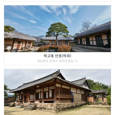
락고재 안동(하회)
경상북도 안동시 하회강변길 51