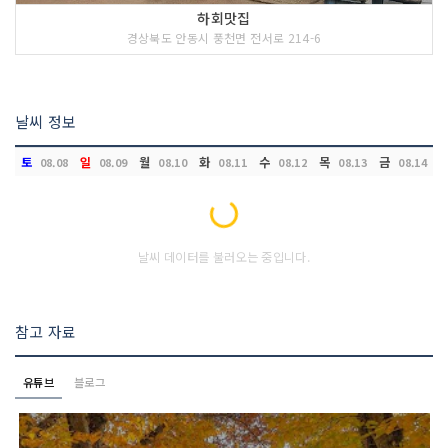
하회맛집
경상북도 안동시 풍천면 전서로 214-6
날씨 정보
토
일
월
화
수
목
금
08.08
08.09
08.10
08.11
08.12
08.13
08.14
Loading...
날씨 데이터를 불러오는 중입니다.
참고 자료
유튜브
블로그