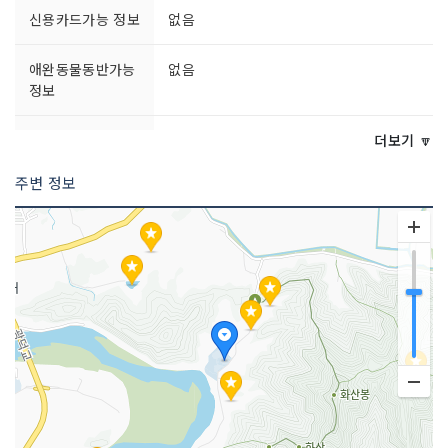
신용카드가능 정보
없음
애완동물동반가능
없음
정보
문의 및 안내
054-853-2938
더보기 🔽
주변 정보
영업시간
09:30~18:00
쉬는날
명절
판매 품목
민속공예품 하회탈