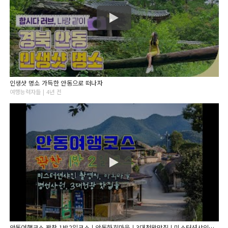
인생샷 명소 가득한 안동으로 떠나자
여행능력자들 | 4년 전
안동여행코스 꽉찬 1박2일코스ㅣ안동하회마을ㅣ3대천왕맛집ㅣ미스터션샤인촬영지ㅣ군자마을