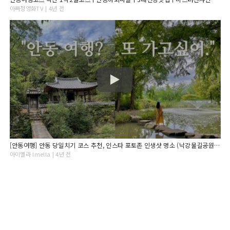
아빠정영화TV | 4년 전
[안동여행] 안동 당일치기 코스 추천, 인스타 포토존 인생샷 명소 (낙강물길공원, 만휴정, 안동찜닭골목, 맘모스베이커리, 미드레인지 카페)
아이멜라 Imella | 4년 전