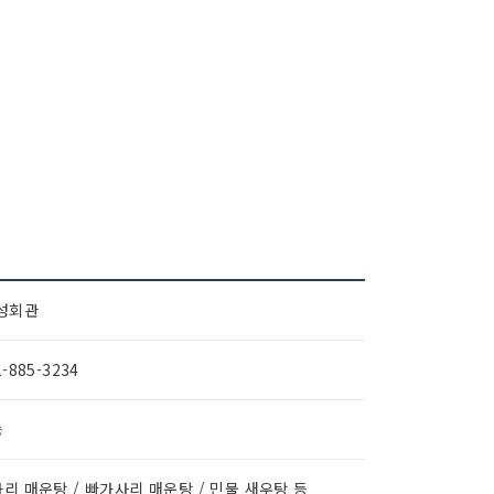
성회관
1-885-3234
능
리 매운탕 / 빠가사리 매운탕 / 민물 새우탕 등