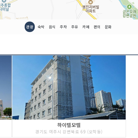
관광
숙박
음식
주차
주유
카페
편의
문화
하이텔모텔
경기도 여주시 강변북로 69 (오학동)