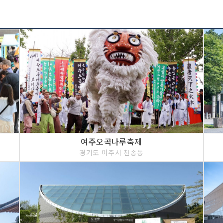
여주오곡나루축제
경기도 여주시 천송동