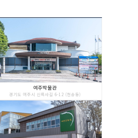
여주박물관
경기도 여주시 신륵사길 6-12 (천송동)