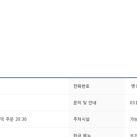
전화번호
명
문의 및 안내
03
지막 주문 20:30
주차시설
가
취급 메뉴
쏘가