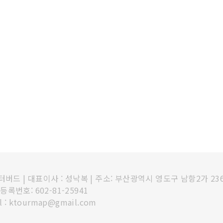
인터버드
|
대표이사 : 성낙복
|
주소: 부산광역시 영도구 남항2가 23
록번호: 602-81-25941
l : ktourmap@gmail.com