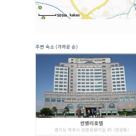
500m
주변 숙소 (가까운 순)
썬밸리호텔
경기도 여주시 강변유원지길 45 (연양동)