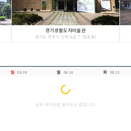
경기생활도자미술관
경기도 여주시 신륵사길 7 (천송동)
일
월
화
08.09
08.10
08.11
Loading...
날씨 데이터를 불러오는 중입니다.