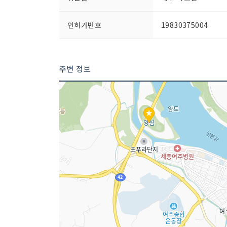
인허가번호
19830375004
주변 정보