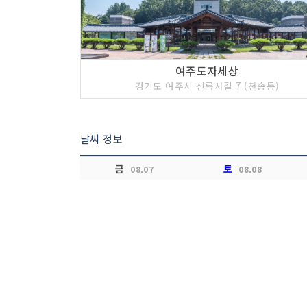
여주도자세상
경기도 여주시 신륵사길 7 (천송동)
날씨 정보
금
토
08.07
08.08