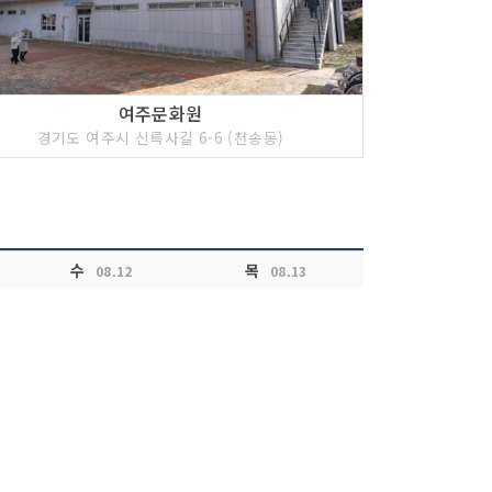
여주문화원
경기도 여주시 신륵사길 6-6 (천송동)
수
목
08.12
08.13