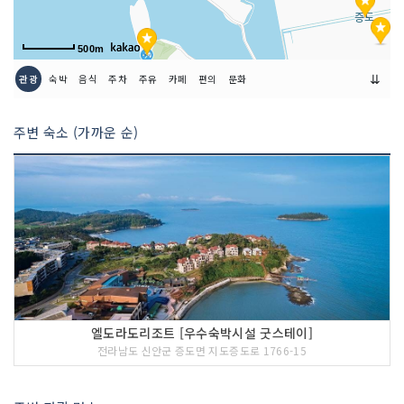
500m
⇊
관광
숙박
음식
주차
주유
카페
편의
문화
주변 숙소 (가까운 순)
엘도라도리조트 [우수숙박시설 굿스테이]
전라남도 신안군 증도면 지도증도로 1766-15