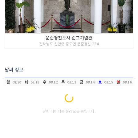
문준경전도사 순교기념관
전라남도 신안군 증도면 문준경길 234
날씨 정보
월
화
수
목
금
토
일
08.10
08.11
08.12
08.13
08.14
08.15
08.16
Loading...
날씨 데이터를 불러오는 중입니다.