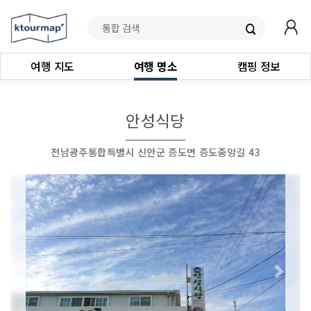
여행 지도
여행 명소
캠핑 정보
안성식당
전남광주통합특별시 신안군 증도면 증도중앙길 43