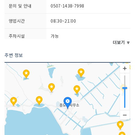
문의 및 안내
0507-1438-7998
영업시간
08:30~21:00
주차시설
가능
더보기 🔽
쉬는날
연중무휴
주변 정보
취급 메뉴
백합탕 / 낙지볶음 / 낙지백합탕 등
인허가번호
20010531001