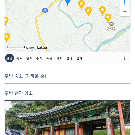
500m
⇊
관광
숙박
음식
주차
주유
카페
편의
문화
주변 숙소 (가까운 순)
주변 관광 명소