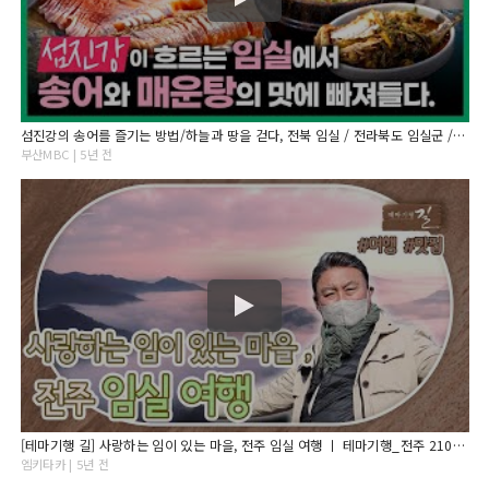
섬진강의 송어를 즐기는 방법/하늘과 땅을 걷다, 전북 임실 / 전라북도 임실군 / 봄맞이여행 / 봄 / 테마기행길 / 최주봉 / 부산MBC 20210408방송
부산MBC | 5년 전
[테마기행 길] 사랑하는 임이 있는 마을, 전주 임실 여행 ㅣ 테마기행_전주 210402방송
엠키타카 | 5년 전