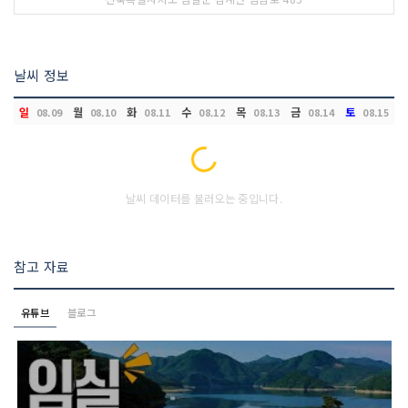
날씨 정보
일
월
화
수
목
금
토
08.09
08.10
08.11
08.12
08.13
08.14
08.15
Loading...
날씨 데이터를 불러오는 중입니다.
참고 자료
유튜브
블로그