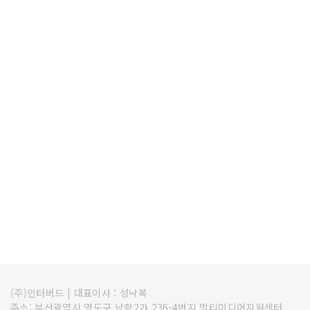
(주)인터버드
|
대표이사 : 성낙복
주소: 부산광역시 영도구 남항2가 236-4번지 멀티미디어지원센터