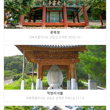
광제정
전북특별자치도 임실군 삼계면 세심길 82
학정리석불
전북특별자치도 임실군 삼계면 학정2길 117-8