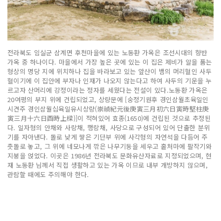
전라북도 임실군 삼계면 후천마을에 있는 노동환 가옥은 조선시대의 향반
가옥 중 하나이다. 마을에서 가장 높은 곳에 있는 이 집은 제비가 알을 품는
형상의 명당 지에 위치하나 집을 바라보고 있는 앞산이 뱀의 머리혈인 사두
혈이기에 이 집안에 부자나 인재가 나오지 않는다고 하여 사두의 기운을 누
르고자 산머리에 강정이라는 정자를 세웠다는 전설이 있다.노동환 가옥은
20여평의 부지 위에 건립되었고, 상량문에 [숭정기원후 경인삼월초육일인
시견주 경인삼월십육일유시상량(崇禎紀元後庚寅三月初六日寅時堅柱庚
寅三月十六日酉時上樑)]이 적혀있어 효종(1650)에 건립된 것으로 추정된
다. 일자형의 안채와 사랑채, 행랑채, 사당으로 구성되어 있어 단출한 분위
기를 자아낸다. 돌로 낮게 쌓은 기단부 위에 사각형의 자연석을 다듬어 주
춧돌로 놓고, 그 위에 네모나게 깎은 나무기둥을 세우고 홑처마에 팔작기와
지붕을 얹었다. 이곳은 1986년 전라북도 문화유산자료로 지정되었으며, 현
재 노동환 님께서 직접 생활하고 있는 가옥 이므로 내부 개방하지 않으며,
관람할 때에도 주의해야 한다.