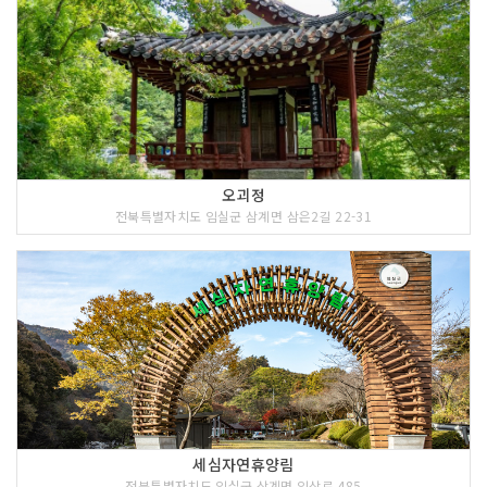
오괴정
전북특별자치도 임실군 삼계면 삼은2길 22-31
세심자연휴양림
전북특별자치도 임실군 삼계면 임삼로 485