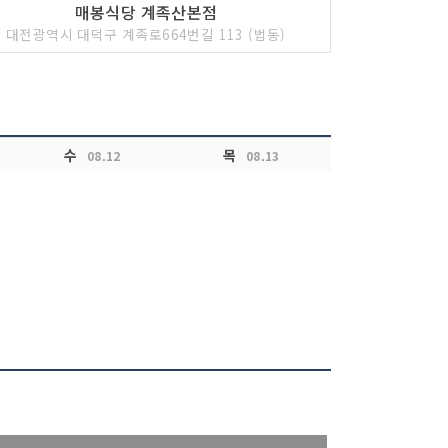
매봉식당 계족산본점
대전광역시 대덕구 계족로664번길 113 (법동)
수
목
08.12
08.13