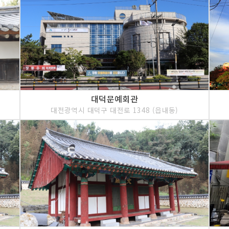
대덕문예회관
대전광역시 대덕구 대전로 1348 (읍내동)