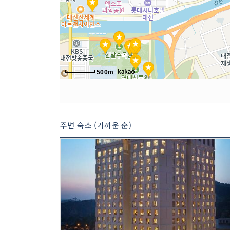
500m
주변 숙소 (가까운 순)