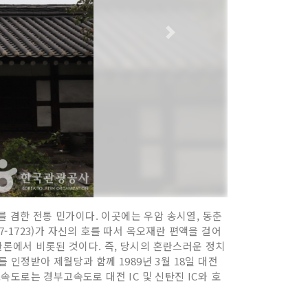
를 겸한 전통 민가이다. 이곳에는 우암 송시열, 동춘
7-1723)가 자신의 호를 따서 옥오재란 편액을 걸어
반론에서 비롯된 것이다. 즉, 당시의 혼란스러운 정치
인정받아 제월당과 함께 1989년 3월 18일 대전
도로는 경부고속도로 대전 IC 및 신탄진 IC와 호