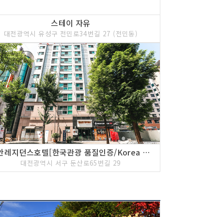
스테이 자유
대전광역시 유성구 전민로34번길 27 (전민동)
이안레지던스호텔[한국관광 품질인증/Korea Quality]
대전광역시 서구 둔산로65번길 29