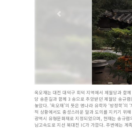
옥오재는 대전 대덕구 회덕 지역에서 제월당과 함께 
당 송준길과 함께 3 송으로 추앙받던 제월당 송규렴(1
놓았다. ‘옥오재’의 뜻은 명나라 유학자 ‘방정학’의
적 상황에서도 충성스러운 말과 도의를 지키기 위해 
광역시 유형문화재로 지정되었으며, 현재는 송규렴의 
남고속도로 지선 북대전 IC가 가깝다. 주변에는 계