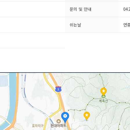
문의 및 안내
04
쉬는날
연