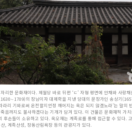
자리한 문화재이다. 제월당 바로 뒤편 ‘ㄷ’ 자형 평면에 안채와 사랑채
630∼1709)의 장남이자 대제학을 지낸 당대의 문장가인 송상기(165
 ‘차라리 기와로써 온전할지언정 깨어지는 옥은 되지 않겠노라’는 말의 
죽음까지도 불사하겠다는 기개가 담겨 있다. 이 건물은 문화재적 가치를 
후손들이 소유하고 있다. 옥오재는 계족로를 통해 접근할 수 있다. 고속
족산, 계족산성, 장동산림욕장 등의 관광지가 있다.