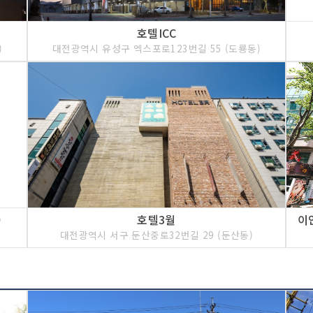
호텔ICC
)
대전광역시 유성구 엑스포로123번길 55 (도룡동)
)
호텔3월
대전광역시 서구 둔산중로32번길 29 (둔산동)