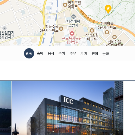
관광
숙박
음식
주차
주유
카페
편의
문화