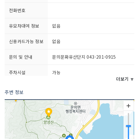
전화번호
유모차대여 정보
없음
신용카드가능 정보
없음
문의 및 안내
문의문화유산단지 043-201-0915
주차시설
가능
더보기 🔽
쉬는날
매주 월요일
주변 정보
이용시간
[하절기(3월~10월)]
09:00~18:00 (입장 마감 17:00)
[동절기(11월~2월)]
09:00~17:00 (입장 마감 16:00)
※ 자세한 사항은 전화문의 요망