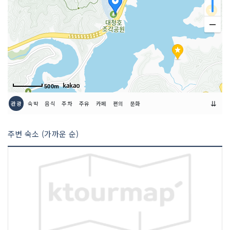
500m
⇊
관광
숙박
음식
주차
주유
카페
편의
문화
주변 숙소 (가까운 순)