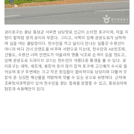
궁리포구는 충남 홍성군 서부면 남당항로 인근의 소박한 포구이며, 마을 지
형이 활처럼 생겨 궁리라 부른다. 그리고, 서쪽의 임해 관광도로가 남하하
며 길을 여는 출발점이다. 천수만을 끼고 달리다 만나는 일몰은 수평선이
아니라 바다 건너 안면도를 비추며 서편으로 지는데, 천수만과 AB방조제,
간월도, 수평선 너머 안면도가 어울려져 명품 낙조로 손색이 없을 정도고,
임해 관광도로 드라이브 코스는 천수만의 아름다운 풍경을 볼 수 있다. 궁
리포구는 대하, 새조개, 붕장어 등이 많이 잡혀 포구에 고깃배가 수시로 들
어오며 포구 주변에는 크고 작은 횟집들이 즐비하므로 남당리와 더불어 갓
잡아 온 싱싱한 해산물을 저렴하게 맛볼 수 있는 곳으로 유명하다. 근처에
조류탐사과학관이 있어 천수만을 찾는 철새를 관찰할 수 있고, 홍성승마체
험장과 속동해안이 있다.