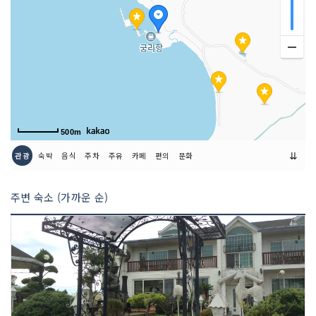
500m
⇊
관광
숙박
음식
주차
주유
카페
편의
문화
주변 숙소 (가까운 순)