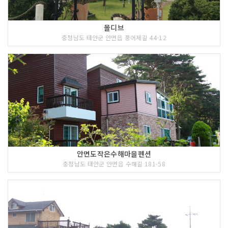
몰디브
충청남도 태안군 안면읍 풍어제길 44-12
안면도작은수해마을펜션
충청남도 태안군 안면읍 수해길 181-58