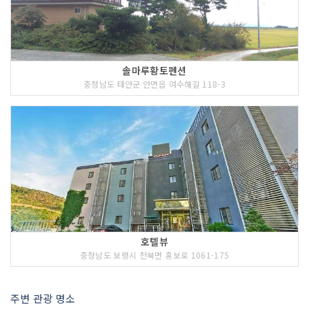
솔마루황토펜션
충청남도 태안군 안면읍 여수해길 118-3
호텔뷰
충청남도 보령시 천북면 홍보로 1061-175
주변 관광 명소