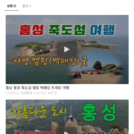
유튜브
블로그
충남 홍성 죽도섬 캠핑 백패킹 트레킹 여행
[TCB tv] 더센캠프 The CE | 4년 전