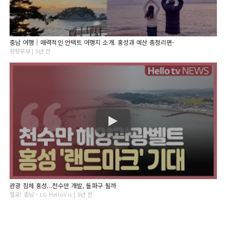
충남 여행｜매력적인 언택트 여행지 소개. 홍성과 예산 총정리편-
평평부부 | 5년 전
관광 침체 홍성...천수만 개발, 돌파구 될까
헬로! 충남 - LG HelloVis | 5년 전