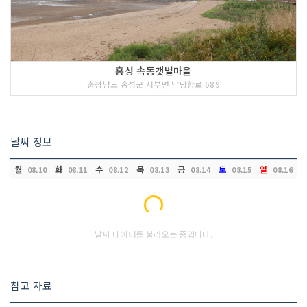
홍성 속동갯벌마을
충청남도 홍성군 서부면 남당항로 689
날씨 정보
월
화
수
목
금
토
일
08.10
08.11
08.12
08.13
08.14
08.15
08.16
Loading...
날씨 데이터를 불러오는 중입니다.
참고 자료