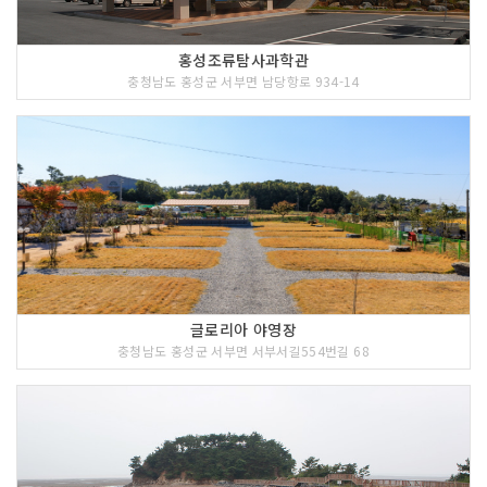
홍성조류탐사과학관
충청남도 홍성군 서부면 남당항로 934-14
글로리아 야영장
충청남도 홍성군 서부면 서부서길554번길 68