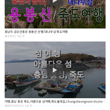
충남의 금강산홍성 용봉산 산행/대나무섬 죽도여행
놀부세상 | 4년 전
여행,충남 홍성 죽도,아름다운 섬여행,죽도둘레길,Chungcheongnam-do,Hongseong porridge,a beautiful island,섬여행,
불량주부조여사 | 5년 전