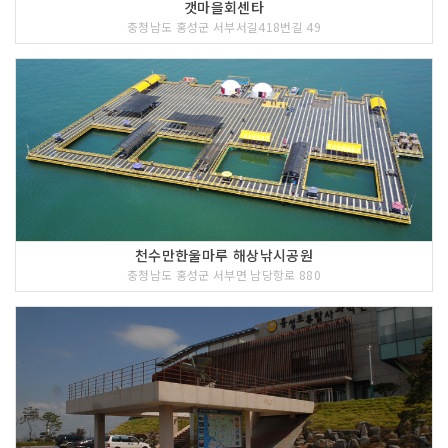
갯마을회센타
충청남도 홍성군 서부서길418번길 49
천수만한울마루 해상낚시공원
충청남도 홍성군 서부면 남당항로 880