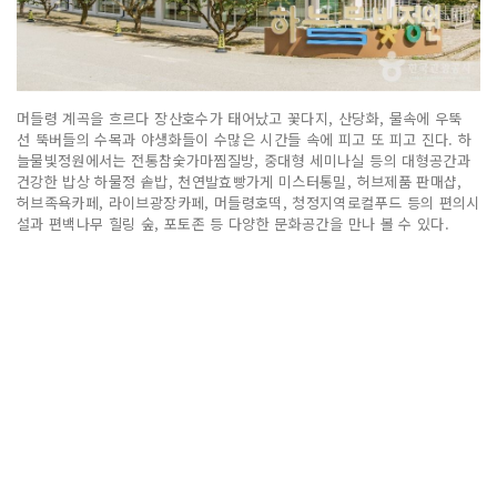
머들령 계곡을 흐르다 장산호수가 태어났고 꽃다지, 산당화, 물속에 우뚝
선 뚝버들의 수목과 야생화들이 수많은 시간들 속에 피고 또 피고 진다. 하
늘물빛정원에서는 전통참숯가마찜질방, 중대형 세미나실 등의 대형공간과
건강한 밥상 하물정 솥밥, 천연발효빵가게 미스터통밀, 허브제품 판매샵,
허브족욕카페, 라이브광장카페, 머들령호떡, 청정지역로컬푸드 등의 편의시
설과 편백나무 힐링 숲, 포토존 등 다양한 문화공간을 만나 볼 수 있다.