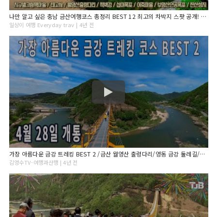
나만 알고 싶은 충남 금산여행코스 총정리 BEST 12 최고의 차박지 스팟 공개! 월영산출렁다리 부엉산인공폭포 태고사 지구별그림책마을 하늘물빛정원 인삼어죽마을 적벽강 진산성지
일상이 여행 Everyday trav | 4년 전
가장 아름다운 금강 트레킹 BEST 2 /금산 월영산 출렁다리/영동 금강 둘레길/영동 강선대/영동 송호 관광단지
김영수TV-여행과산행 | 4년 전