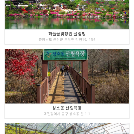
하늘물빛정원 글램핑
충청남도 금산군 추부면 검한1길 156
상소동 산림욕장
대전광역시 동구 상소동 산 1-1