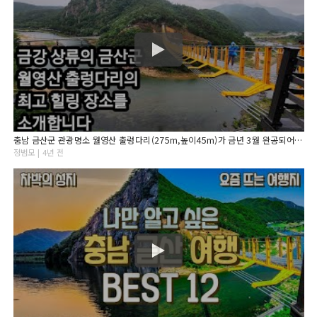
충남 금산군 관광명소 월영산 출렁다리(275m,높이45m)가 금년 3월 완공되어 주변 다녀온 기행문을 올립니다.
정범모 | 4년 전