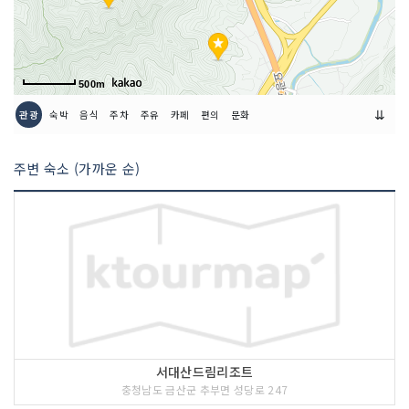
500m
⇊
관광
숙박
음식
주차
주유
카페
편의
문화
주변 숙소 (가까운 순)
서대산드림리조트
충청남도 금산군 추부면 성당로 247