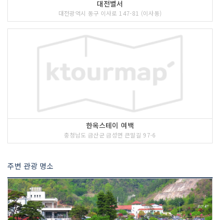
대전별서
대전광역시 동구 이사로 147-81 (이사동)
한옥스테이 여백
충청남도 금산군 금성면 큰말길 97-6
주변 관광 명소