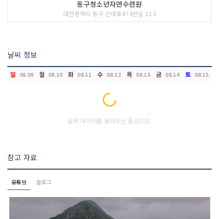
동구청소년자연수련원
대전광역시 동구 산내로474번길 123
날씨 정보
일
월
화
수
목
금
토
08.09
08.10
08.11
08.12
08.13
08.14
08.15
Loading...
날씨 데이터를 불러오는 중입니다.
참고 자료
유튜브
블로그