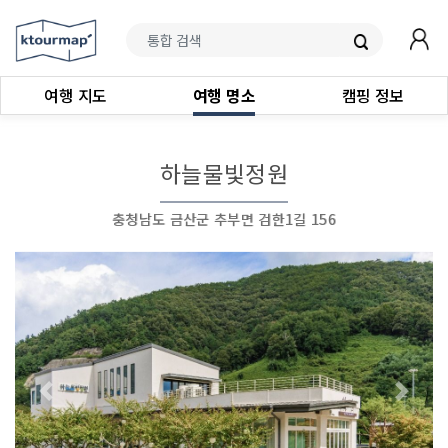
여행 지도
여행 명소
캠핑 정보
하늘물빛정원
충청남도 금산군 추부면 검한1길 156