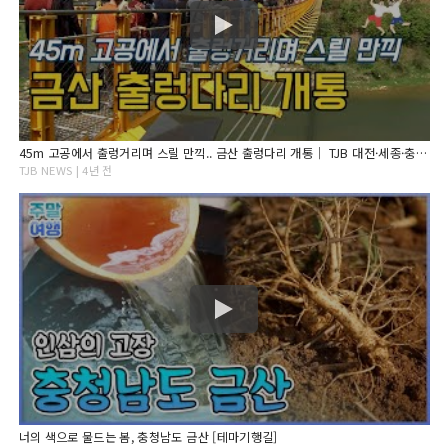
45m 고공에서 출렁거리며 스릴 만끽.. 금산 출렁다리 개통｜ TJB 대전·세종·충남뉴스
TJB NEWS | 4년 전
너의 색으로 물드는 봄, 충청남도 금산 [테마기행길]