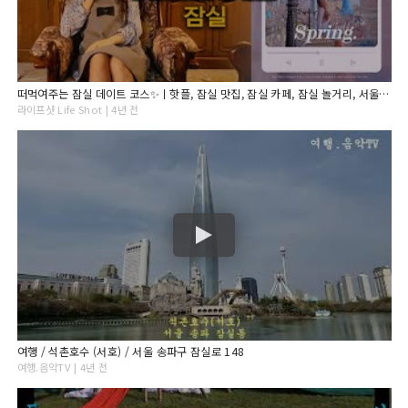
떠먹여주는 잠실 데이트 코스✨ㅣ핫플, 잠실 맛집, 잠실 카페, 잠실 놀거리, 서울가볼만한 곳, 서울데이트 추천
라이프샷 Life Shot | 4년 전
여행 / 석촌호수 (서호) / 서울 송파구 잠실로 148
여행.음악TV | 4년 전