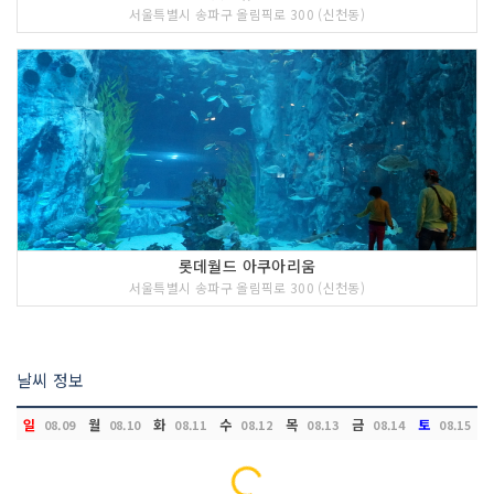
서울특별시 송파구 올림픽로 300 (신천동)
롯데월드 아쿠아리움
서울특별시 송파구 올림픽로 300 (신천동)
날씨 정보
일
월
화
수
목
금
토
08.09
08.10
08.11
08.12
08.13
08.14
08.15
Loading...