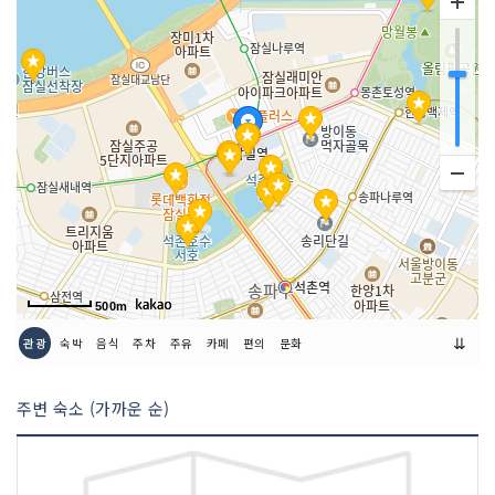
쉬는날
연중무휴
금연/흡연 여부
모두 금연석
취급 메뉴
대장금 전통 수라상 / 전통양념 갈비구이
정식 / 궁중 참보리굴비 정식 / 한방 약선
전복 갈비탕 외
인허가번호
20140115589
500m
⇊
관광
숙박
음식
주차
주유
카페
편의
문화
주변 숙소 (가까운 순)