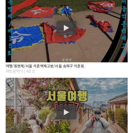
여행/동명제/서울 석촌백제고분/서울 송파구 석촌동
여행.음악TV | 4년 전