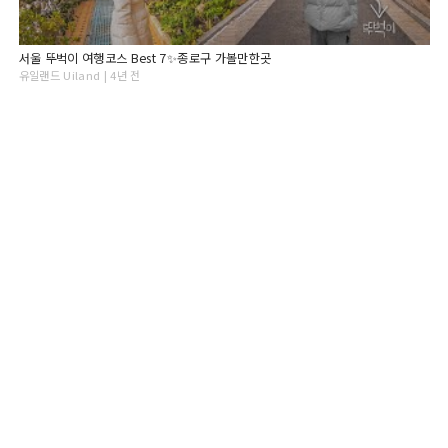
서울 뚜벅이 여행코스 Best 7✨종로구 가볼만한곳
유일랜드 Uiland | 4년 전