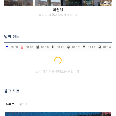
머쉴랭
경기도 의왕시 왕송못서길 80
날씨 정보
토
일
월
화
수
목
금
08.08
08.09
08.10
08.11
08.12
08.13
08.14
Loading...
날씨 데이터를 불러오는 중입니다.
참고 자료
유튜브
블로그