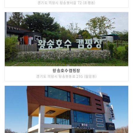
경기도 의왕시 왕송못서길 72 (초평동)
왕송호수캠핑장
경기도 의왕시 왕송못동로 295 (월암동)