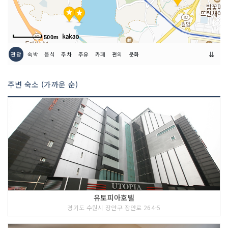
500m
⇊
관광
숙박
음식
주차
주유
카페
편의
문화
주변 숙소 (가까운 순)
유토피아호텔
경기도 수원시 장안구 장안로 264-5