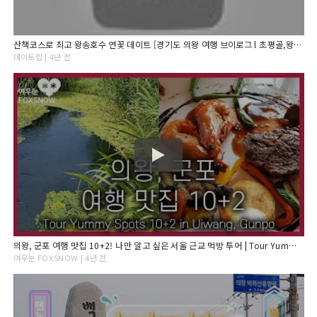
산책코스로 최고 왕송호수 연꽃 데이트 [경기도 의왕 여행 브이로그 l 초평골,왕송호수,손커피연구소]
데이트립 | 4년 전
의왕, 군포 여행 맛집 10+2! 나만 알고 싶은 서울 근교 먹방 투어 | Tour Yummy Spots 10+2 in Uiwang, Gunpo
여우눈 FOXSNOW | 4년 전