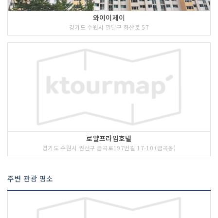
와이이제이
경기도 수원시 팔달구 화산로 57
로얄프라임호텔
경기도 수원시 권선구 금곡로197번길 17-10 (금곡동)
주변 관광 명소