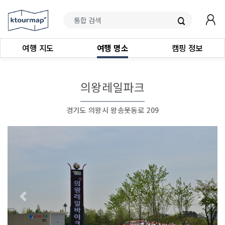
여행 지도
여행 명소
캠핑 정보
의왕레일파크
경기도 의왕시 왕송못동로 209