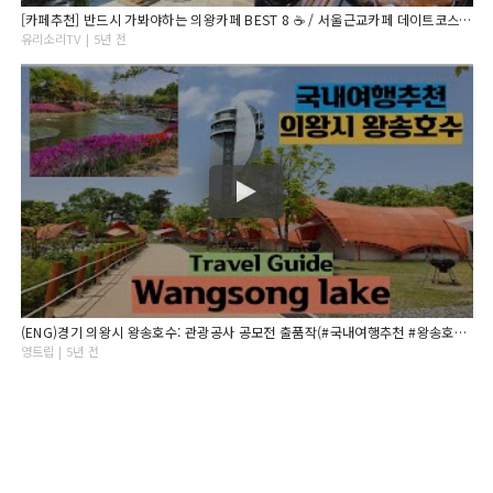
[카페추천] 반드시 가봐야하는 의왕카페 BEST 8 ☕ / 서울근교카페 데이트코스 의왕맛집 /흙과나무/코코테로/청이당/카페리코/카페인더뷰/에스타시온/수예몽/뒤란/명장시대/카페라붐
유리소리TV | 5년 전
(ENG)경기 의왕시 왕송호수: 관광공사 공모전 출품작(#국내여행추천 #왕송호수 #경기도추천여행#레일바이크#데이트코스#travel#korea#hotplaceinkorea#오토캠핑장
영트립 | 5년 전