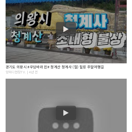
경기도 의왕시 #우담바라 핀# 청계산 청계사 (절) 힐링 주말여행길
양피디현장TV. | 4년 전