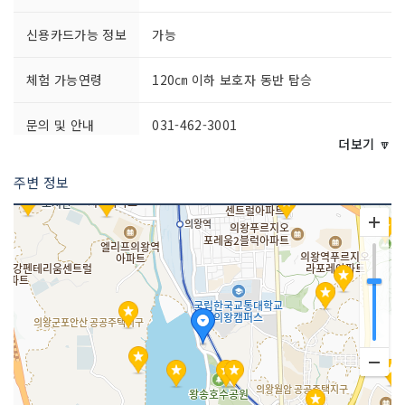
신용카드가능 정보
가능
체험 가능연령
120㎝ 이하 보호자 동반 탑승
문의 및 안내
031-462-3001
더보기 🔽
주차시설
가능 (자연학습공원 주차장)
주변 정보
예약안내
홈페이지 :
http://www.uwrailpark.c
o.kr
전화 문의 : 1670-3110
쉬는날
연중무휴
이용시간
09:30~17:00