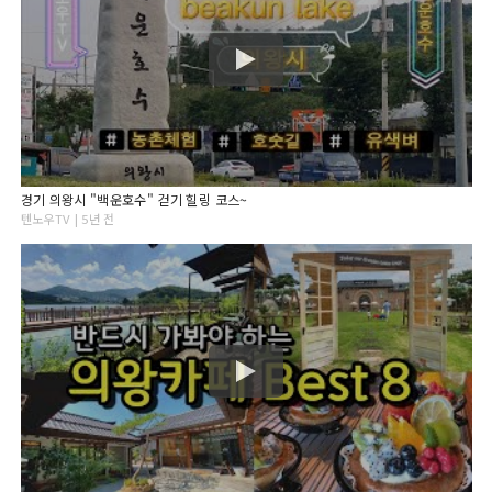
경기 의왕시 "백운호수" 걷기 힐링 코스~
텐노우TV | 5년 전