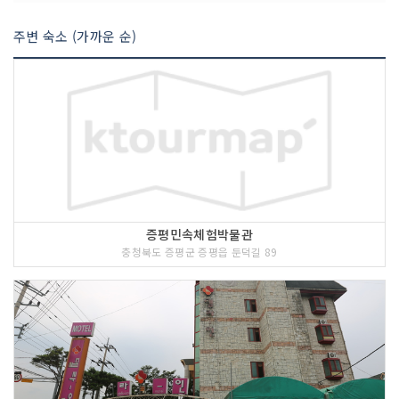
주변 숙소 (가까운 순)
증평민속체험박물관
충청북도 증평군 증평읍 둔덕길 89