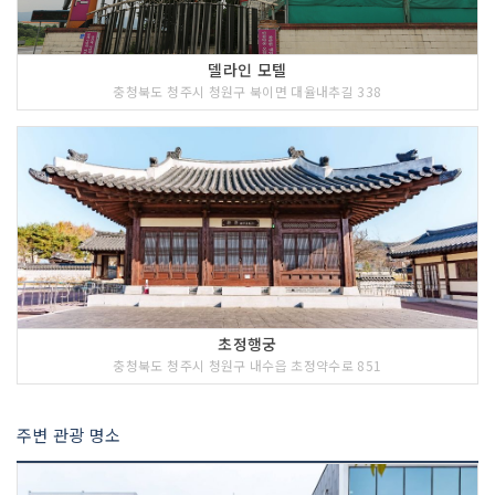
델라인 모텔
충청북도 청주시 청원구 북이면 대율내추길 338
초정행궁
충청북도 청주시 청원구 내수읍 초정약수로 851
주변 관광 명소