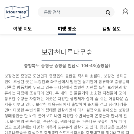
여행 지도
여행 명소
캠핑 정보
보강천미루나무숲
충청북도 증평군 증평읍 인삼로 104-48(증평읍)
보강천은 증평군 도안면과 증평읍의 들판을 적시며 흐른다. 보강천 생태공
원이 조성된 곳은 보강천과 좌구산에서 발원한 삼기천이 합류하고 증평읍의
남쪽을 병풍처럼 두르고 있는 두타산에서 발원한 지천들 또한 보강천과 합
류하는 지점에 조성되어 있다. 두 개의 큰 물줄기와 소소한 지천들이 모여
풍부한 수량을 자랑하는 이곳은 다양한 생명체가 살아 숨 쉬는 아름다운 습
지를 이루고 있다. 보강천 체육공원에서 출발하여 습지를 걷고 징검다리를
건너 다양한 수변식물의 생태를 관찰하면서 다시 원점으로 돌아오는 보강천
생태공원을 한 바퀴 돌아보고 나면 다양한 수변식물과 곤충들과 만나게 된
다.보강천의 관속식물, 특산식물, 귀화식물 등 아름다운 꽃들이 가득 피어
있고 보강천에는 다양한 어종과 포유류가 관찰되고 있다. 증평군은 보강천
미루나무숲을 중심으로 증평종합스포츠센터부터 증평대교와 장미대교를 지