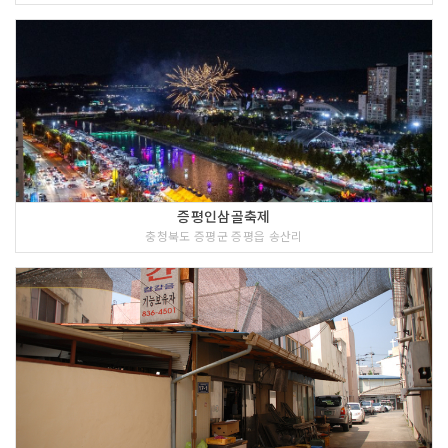
증평인삼골축제
충청북도 증평군 증평읍 송산리