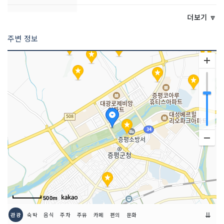
주차시설
가능
더보기 🔽
주변 정보
쉬는날
연중무휴
이용시간
상시 개방
500m
⇊
관광
숙박
음식
주차
주유
카페
편의
문화