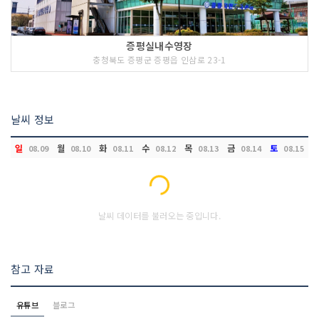
증평실내수영장
충청북도 증평군 증평읍 인삼로 23-1
날씨 정보
일
월
화
수
목
금
토
08.09
08.10
08.11
08.12
08.13
08.14
08.15
Loading...
날씨 데이터를 불러오는 중입니다.
참고 자료
유튜브
블로그