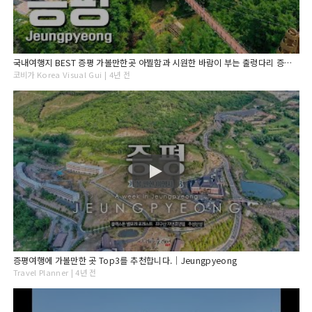
국내여행지 BEST 증평 가볼만한곳 아찔함과 시원한 바람이 부는 출렁다리 증평여행(증평군 유튜브 영상 공모작)
코비가 Korea Visual Gui | 4년 전
증평여행에 가볼만한 곳 Top3를 추천합니다.｜Jeungpyeong
Travel Planner | 4년 전