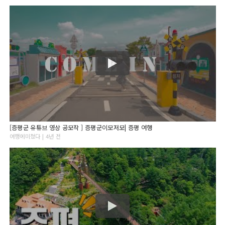
[증평군 유튜브 영상 공모작 ] 증평군이모저모| 증평 여행
여행에미쳤다 | 4년 전