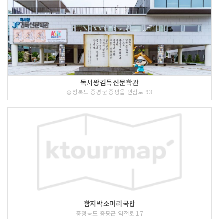
독서왕김득신문학관
충청북도 증평군 증평읍 인삼로 93
함지박소머리국밥
충청북도 증평군 역전로 17