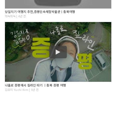
당일치기 여행지 추천,증평민속체험박물관ㅣ충북여행
하녹하녹 | 4년 전
나홀로 증평에서 짚라인 타기 ㅣ충북 증평 여행
김유치 Yuchi Kim | 5년 전