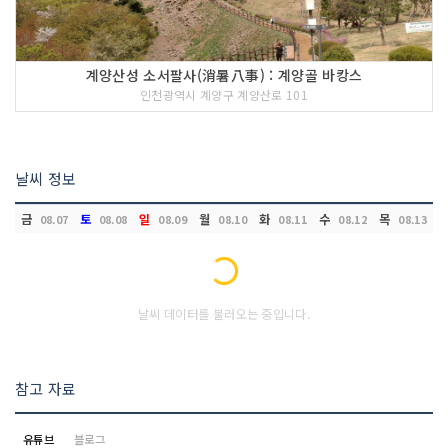
계양산성 소서팔사(消暑八事) : 계양골 바캉스
인천광역시 계양구 계양산로 101
날씨 정보
금
토
일
월
화
수
목
08.07
08.08
08.09
08.10
08.11
08.12
08.13
Loading...
날씨 데이터를 불러오는 중입니다.
참고 자료
유튜브
블로그