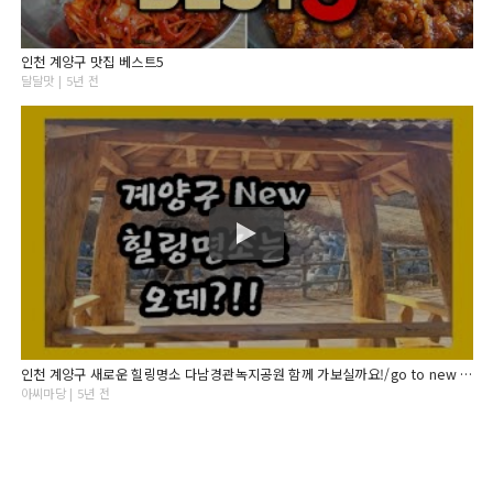
인천 계양구 맛집 베스트5
달달맛 | 5년 전
인천 계양구 새로운 힐링명소 다남경관녹지공원 함께 가보실까요!/go to new healing place in Incheon Gyeyang-gu
아씨마당 | 5년 전