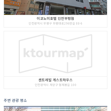
이코노미호텔 인천부평점
인천광역시 부평구 부평대로296번길 88-6
센트레빌 게스트하우스
인천광역시 계양구 형제봉길 100
주변 관광 명소