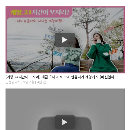
[계양 24시간이 모자라] 개콘 오나미 & 코빅 한윤서가 계양에?? (머선일이고~~??)
인천광역시_계양구청 | 4년 전