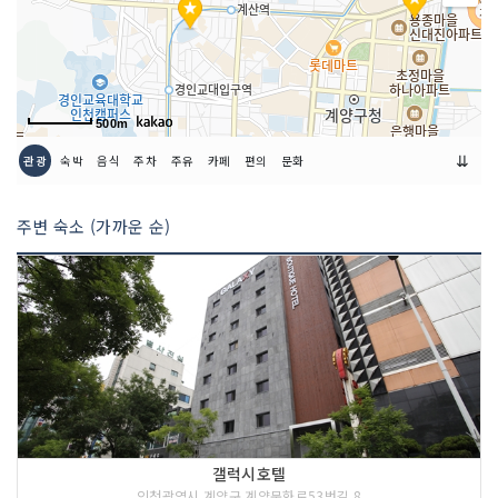
500m
⇊
관광
숙박
음식
주차
주유
카페
편의
문화
주변 숙소 (가까운 순)
갤럭시호텔
인천광역시 계양구 계양문화로53번길 8