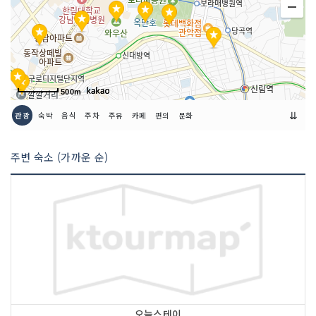
주관사 연락처
02-6358-7775
이용요금
무료
500m
⇊
관광
숙박
음식
주차
주유
카페
편의
문화
주변 숙소 (가까운 순)
오늘스테이