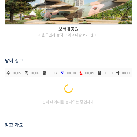
보라매공원
서울특별시 동작구 여의대방로20길 33
날씨 정보
수
목
금
토
일
월
화
08.05
08.06
08.07
08.08
08.09
08.10
08.11
Loading...
날씨 데이터를 불러오는 중입니다.
참고 자료