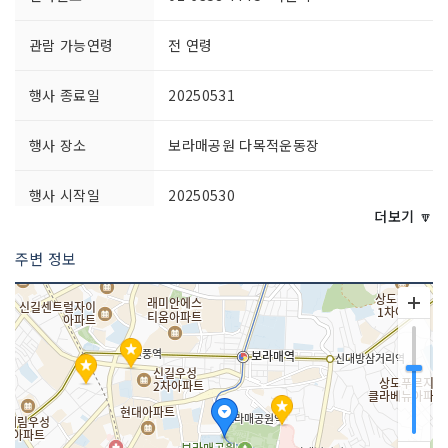
관람 가능연령
전 연령
행사 종료일
20250531
행사 장소
보라매공원 다목적운동장
행사 시작일
20250530
더보기 🔽
공연시간
09:00~20:00
주변 정보
관람 소요시간
약 2시간
주최자 정보
서울시
주최자 연락처
02-6358-7775
주관사 정보
농수산유통과