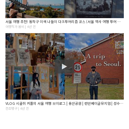
서울 여행 추천! 동작구 이색 나들이 다크투어리즘 코스 (서울 역사 여행 투어 코스)
여행작가 봄비 | 4년 전
VLOG 시골쥐 커플의 서울 여행 브이로그 | 용산공원 | 런던베이글뮤지엄 | 성수동 | 진작다이닝 | 로와이드카페 | 한남동 | 카페사유 | 마르디메크르디 | Seoul
칸쵸탱구 | 4년 전