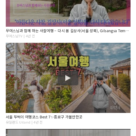
무여스님과 함께 하는 사찰여행 – 다시 봄 길상사(서울 성북), Gilsangsa Temple[4k]
무여스님TV | 4년 전
서울 뚜벅이 여행코스 Best 7✨종로구 가볼만한곳
유일랜드 Uiland | 4년 전