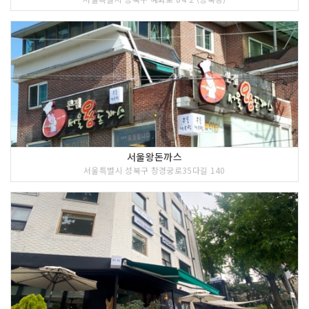
서울왕돈까스
서울특별시 성북구 창경궁로35다길 140