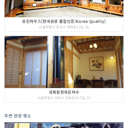
유진하우스[한국관광 품질인증/Korea Quality]
서울특별시 종로구 혜화로12길 36
성북동한옥은하수
서울특별시 성북구 성북로10가길 25
주변 관광 명소