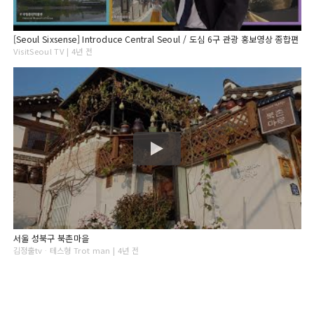
[Seoul Sixsense] Introduce Central Seoul / 도심 6구 관광 홍보영상 종합편
VisitSeoul TV | 4년 전
서울 성북구 북촌마을
김정출tvᆞ테스형 Trot man | 4년 전