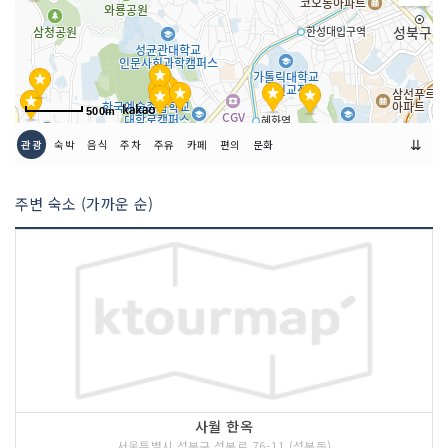
500m
⇊
관광
숙박
음식
주차
주유
카페
편의
문화
주변 숙소 (가까운 순)
사월 한옥
서울특별시 성북구 성북로 76-11 (성북동)