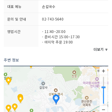
대표 메뉴
손칼국수
문의 및 안내
02-743-5640
영업시간
- 11:40~20:00
- 준비시간 15:00~17:30
- 마지막 주문 19:00
더보기 🔽
주차시설
가능
주변 정보
쉬는날
매주 일요일
금연/흡연 여부
모두 금연석
취급 메뉴
문어 / 수육 / 생선전 등
인허가번호
19870050008