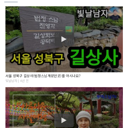
서울 성북구 길상사(법정스님계셨던곳)를 아시나요?
빛날남자 | 4년 전