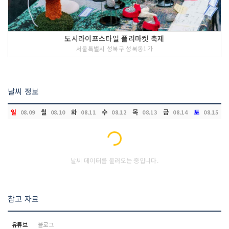
도시라이프스타일 플리마켓 축제
서울특별시 성북구 성북동1가
날씨 정보
일
월
화
수
목
금
토
08.09
08.10
08.11
08.12
08.13
08.14
08.15
Loading...
날씨 데이터를 불러오는 중입니다.
참고 자료
유튜브
블로그