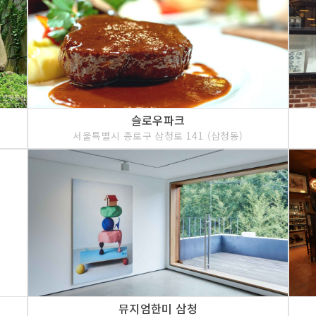
슬로우파크
서울특별시 종로구 삼청로 141 (삼청동)
뮤지엄한미 삼청