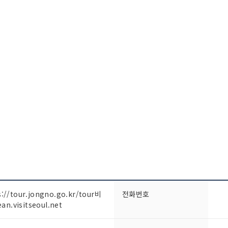
//tour.jongno.go.kr/tour비
전화번호
n.visitseoul.net