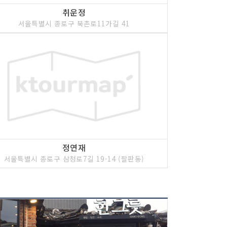
취운정
서울특별시 종로구 북촌로11가길 41
정연재
서울특별시 종로구 삼청로7길 19-14 (팔판동)