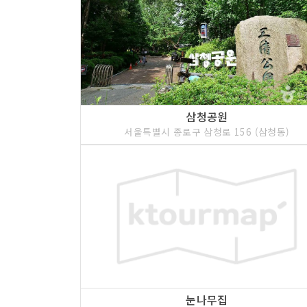
삼청공원
서울특별시 종로구 삼청로 156 (삼청동)
눈나무집