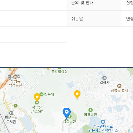
문의 및 안내
삼청
쉬는날
연