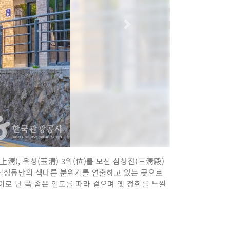
淸), 옥청(玉淸) 3위(位)를 모신 삼청전(三淸殿)
 삼청동만의 색다른 분위기를 연출하고 있는 곳으로
이로 난 폭 좁은 인도를 따라 걸으며 옛 정취를 느낄