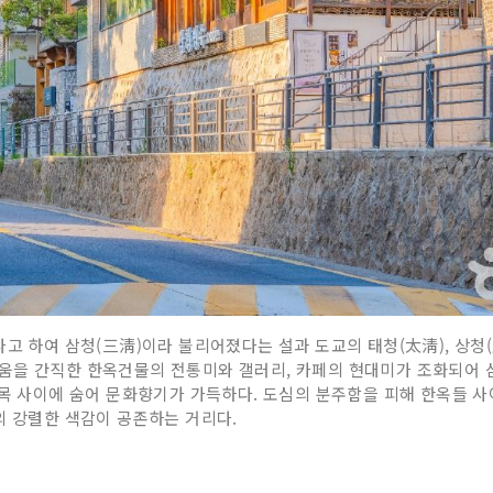
고 하여 삼청(三淸)이라 불리어졌다는 설과 도교의 태청(太淸), 상청(上
움을 간직한 한옥건물의 전통미와 갤러리, 카페의 현대미가 조화되어
골목 사이에 숨어 문화향기가 가득하다. 도심의 분주함을 피해 한옥들 사
의 강렬한 색감이 공존하는 거리다.