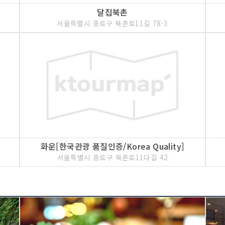
달집북촌
서울특별시 종로구 북촌로11길 78-3
화운[한국관광 품질인증/Korea Quality]
서울특별시 종로구 북촌로11다길 42