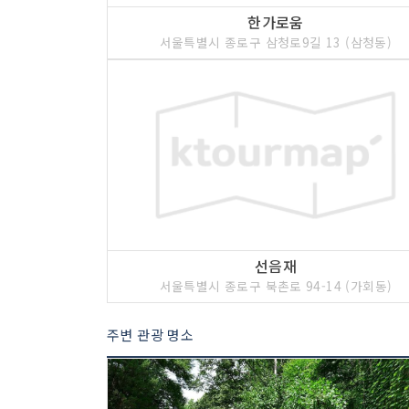
한가로움
서울특별시 종로구 삼청로9길 13 (삼청동)
선음재
서울특별시 종로구 북촌로 94-14 (가회동)
주변 관광 명소