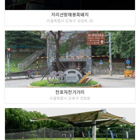
지리산왕재봉흑돼지
서울특별시 강동구 상암로 26
천호자전거거리
서울특별시 강동구 천호동