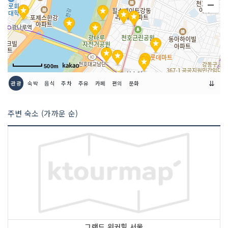
500m
⇊
관광
숙박
음식
주차
주유
카페
편의
문화
주변 숙소 (가까운 순)
그랜드 워커힐 서울