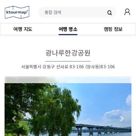
여행 지도
여행 명소
캠핑 정보
광나루한강공원
서울특별시 강동구 선사로 83-106 (암사동)83-106