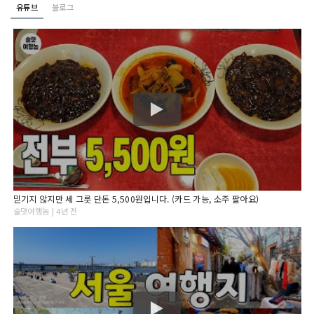
유튜브
블로그
믿기지 않지만 세 그릇 단돈 5,500원입니다. (카드 가능, 소주 팔아요)
술맛여행놈 | 4년 전