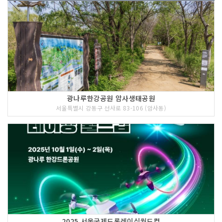
광나루한강공원 암사생태공원
서울특별시 강동구 선사로 83-106 (암사동)
2025 서울국제드론레이싱월드컵