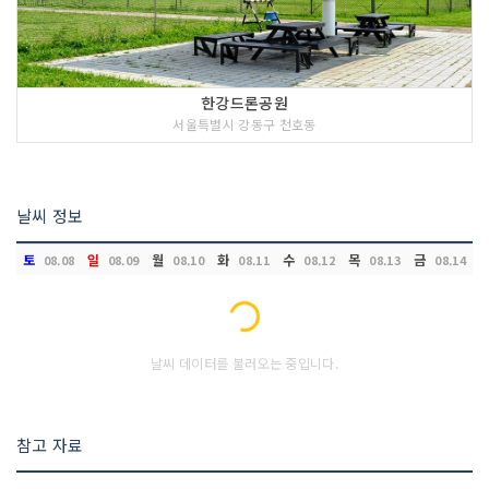
한강드론공원
서울특별시 강동구 천호동
날씨 정보
토
일
월
화
수
목
금
08.08
08.09
08.10
08.11
08.12
08.13
08.14
Loading...
날씨 데이터를 불러오는 중입니다.
참고 자료