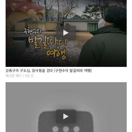
강동구의 구도심, 암사동을 걷다 [구현수의 발길따라 여행]
배고픈 돼지 | 4년 전