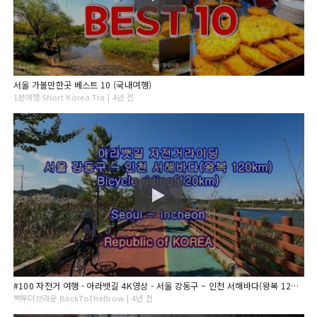
서울 가볼만한곳 베스트 10 (국내여행)
1분여행 Short Korea Tra | 4년 전
#100 자전거 여행 - 아라뱃길 4K영상 - 서울 강동구 ~ 인천 서해바다(왕복 120km) - Bicycle riding(120km) Seoul ~ Incheo, KOREA
빽투더브라운 BackToTheBrow | 4년 전