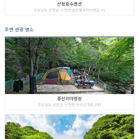
산청호수펜션
경상남도 산청군 시천면 삼신봉로900번길 41
주변 관광 명소
중산리야영장
경상남도 산청군 시천면 지리산대로 345