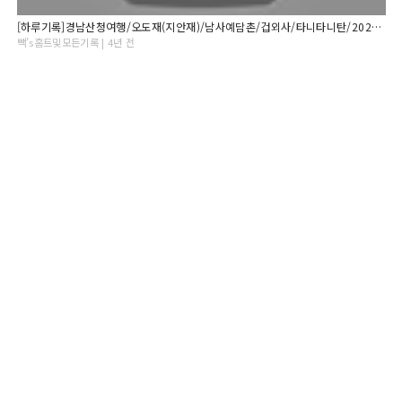
[하루기록]경남산청여행/오도재(지안재)/남사예담촌/겁외사/타니타니탄/2021.12.23.
빽’s홈트및모든기록 | 4년 전