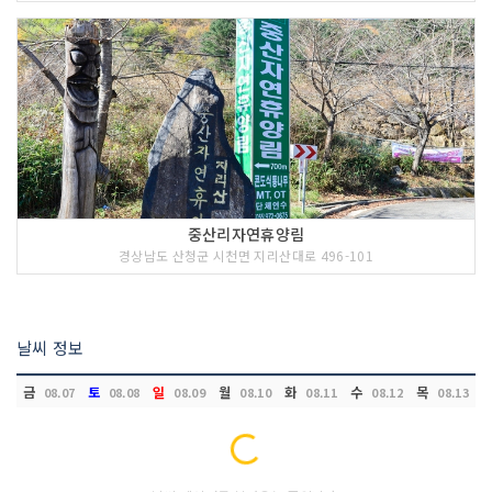
중산리자연휴양림
경상남도 산청군 시천면 지리산대로 496-101
날씨 정보
금
토
일
월
화
수
목
08.07
08.08
08.09
08.10
08.11
08.12
08.13
Loading...