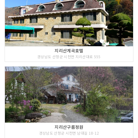
지리산계곡호텔
경상남도 산청군 시천면 지리산대로 555
지리산구름정원
경상남도 산청군 시천면 남대길 18-12