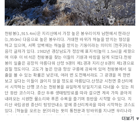
천왕봉(1,915.4m)은 지리산에서 가장 높은 봉우리이자 남한에서 한라산
(1,950m) 다음으로 높은 봉우리다. 거대한 바위가 하늘을 받치는 형상을
하고 있으며, 서쪽 암벽에는 하늘을 받치는 기둥이라는 의미의 [천주]라는
음각 글자가 있다. 1982년 경상남도가 정상에 표지석(높이 1.5m)을 세웠으
며 이후 이 비석은 천왕봉을 찾는 이들의 기원과 바람을 담게 되었다.천왕
봉의 일출은 굉장히 아름다워 산청 9경의 제1경과 지리산 8경의 제1경으로
꼽힐 정도이다. 고도가 높은 만큼 항상 구름에 감싸여 있어 천왕봉에서 일
출을 볼 수 있는 확률은 낮은데, 여러 번 도전해서라도 그 광경을 꼭 한번
보고 싶다는 이들이 끊이지 않을 정도로 아름답다.산청군 시천면 중산리에
서 시작하는 산행 코스는 천왕봉을 유일하게 당일치기로 다녀올 수 있는 최
단 등반 코스이다. 중산 두류 생태탐방로를 따라 걸으면 계곡 가득 쏟아져
내려오는 시원한 물소리와 푸른 수목을 즐기며 등반을 시작할 수 있다. 지
리산 국립공원 중산리 탐방안내소 앞에 중산리계곡을 따라 시작하는 코스도
있다. [하늘을 오르는 문]이라는 뜻의 통천문과 망바위를 지나면 우리나라
에서 가장 높은 곳에 위치한 사찰이라는 법계사를 만날 수 있다. 열심히 올
더보기 🔽
라가 [하늘을 여는 문]이라는 뜻의 개선문을 지나면 마침내 눈앞에 끝없이
펼쳐진 산의 바다와 손 닿을 듯이 가까운 하늘이 있는 천왕봉 정상이 반긴
다.