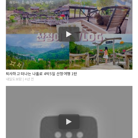
퇴사하고 떠나는 나홀로 4박5일 산청여행 1탄
내일도보람 | 4년 전