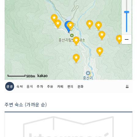
500m
⇊
관광
숙박
음식
주차
주유
카페
편의
문화
주변 숙소 (가까운 순)