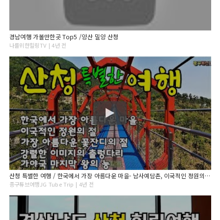
경남여행 가볼만한곳 Top5 /양산 밀양 산청
나를위한힐링TV | 4년 전
산청 특별한 여행 / 한국에서 가장 아름다운 마을- 남사예담촌, 이국적인 정원의 수련사, 아름다운 꽃잔디의 대명사, 강렬한 이미지의 무릉교, 가야국 구형왕릉 [종구튜브여행]
종구튜브여행JG Tube Trip | 4년 전