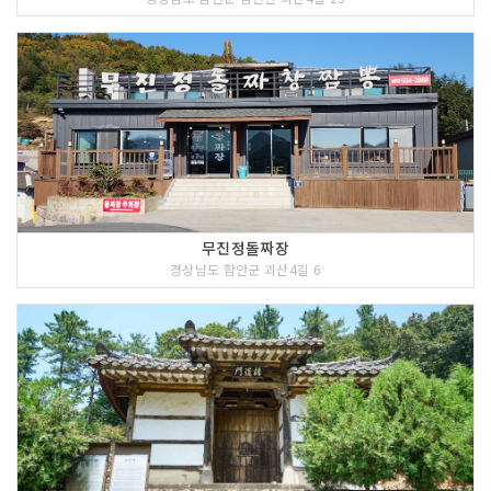
무진정돌짜장
경상남도 함안군 괴산4길 6