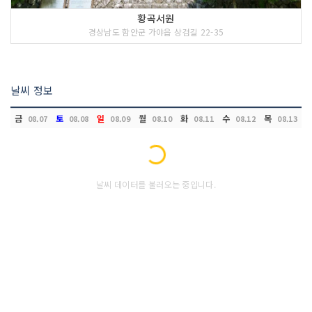
황곡서원
경상남도 함안군 가야읍 상검길 22-35
날씨 정보
금
토
일
월
화
수
목
08.07
08.08
08.09
08.10
08.11
08.12
08.13
Loading...
날씨 데이터를 불러오는 중입니다.