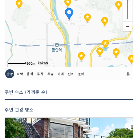
500m
⇊
관광
숙박
음식
주차
주유
카페
편의
문화
주변 숙소 (가까운 순)
주변 관광 명소