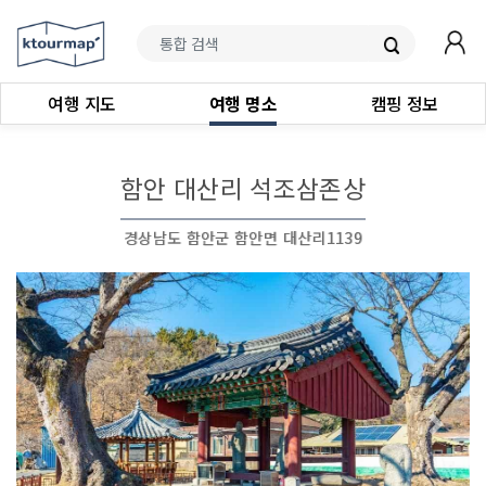
여행 지도
여행 명소
캠핑 정보
함안 대산리 석조삼존상
경상남도 함안군 함안면 대산리1139