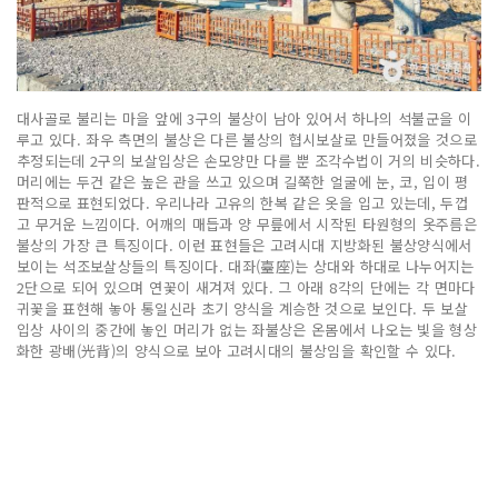
대사골로 불리는 마을 앞에 3구의 불상이 남아 있어서 하나의 석불군을 이
루고 있다. 좌우 측면의 불상은 다른 불상의 협시보살로 만들어졌을 것으로
추정되는데 2구의 보살입상은 손모양만 다를 뿐 조각수법이 거의 비슷하다.
머리에는 두건 같은 높은 관을 쓰고 있으며 길쭉한 얼굴에 눈, 코, 입이 평
판적으로 표현되었다. 우리나라 고유의 한복 같은 옷을 입고 있는데, 두껍
고 무거운 느낌이다. 어깨의 매듭과 양 무릎에서 시작된 타원형의 옷주름은
불상의 가장 큰 특징이다. 이런 표현들은 고려시대 지방화된 불상양식에서
보이는 석조보살상들의 특징이다. 대좌(臺座)는 상대와 하대로 나누어지는
2단으로 되어 있으며 연꽃이 새겨져 있다. 그 아래 8각의 단에는 각 면마다
귀꽃을 표현해 놓아 통일신라 초기 양식을 계승한 것으로 보인다. 두 보살
입상 사이의 중간에 놓인 머리가 없는 좌불상은 온몸에서 나오는 빛을 형상
화한 광배(光背)의 양식으로 보아 고려시대의 불상임을 확인할 수 있다.