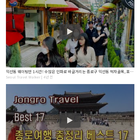
익선동 웨이팅만 1시간! 수많은 인파로 바글거리는 종로구 익선동 먹자골목, 포차 거리 휴일 오후 풍경, 서울 종로 여행, 4K Seoul Korea Walk.
Seoul Travel Walker | 4년 전