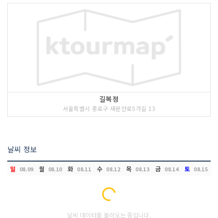
길복정
서울특별시 종로구 새문안로5가길 13
날씨 정보
일
월
화
수
목
금
토
08.09
08.10
08.11
08.12
08.13
08.14
08.15
Loading...
날씨 데이터를 불러오는 중입니다.