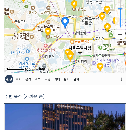
500m
⇊
관광
숙박
음식
주차
주유
카페
편의
문화
주변 숙소 (가까운 순)