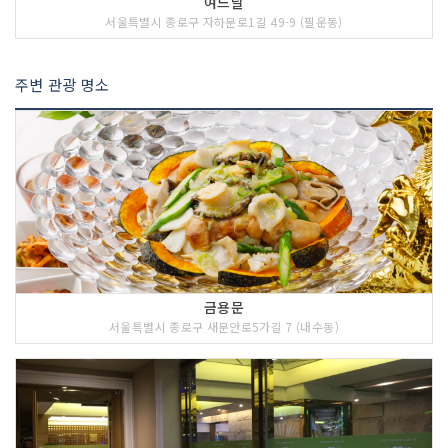
여느날
서울특별시 종로구 자하문로1길 49-9 (필운동)
주변 관광 명소
금용문
서울특별시 종로구 새문안로5가길 7 (내수동)