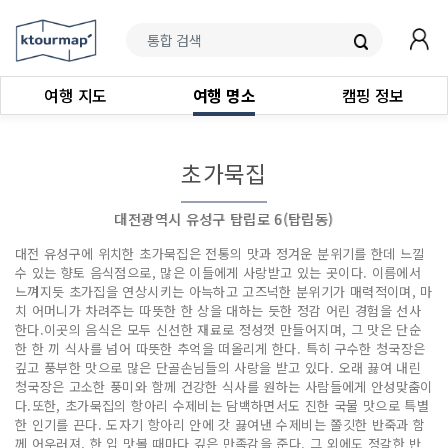
여행 지도
여행 명소
캠핑 정보
초가묵집
대전광역시 유성구 탑립로 6(탑립동)
대전 유성구에 위치한 초가묵집은 전통의 맛과 정겨운 분위기를 한데 느낄
수 있는 향토 음식점으로, 많은 이들에게 사랑받고 있는 곳이다. 이름에서
느껴지듯 초가집을 연상시키는 아늑하고 고즈넉한 분위기가 매력적이며, 마
치 어머니가 차려주는 따뜻한 한 상을 대하는 듯한 정감 어린 경험을 선사
한다.이곳의 음식은 모두 신선한 재료로 정성껏 만들어지며, 그 맛은 단순
한 한 끼 식사를 넘어 따뜻한 추억을 떠올리게 한다. 특히 구수한 청국장은
깊고 풍부한 맛으로 많은 단골손님들의 사랑을 받고 있다. 오래 끓여 내린
청국장은 고소한 풍미와 함께 건강한 식사를 원하는 사람들에게 안성맞춤이
다.또한, 초가묵집의 항아리 수제비는 담백하면서도 진한 국물 맛으로 특별
한 인기를 끈다. 도자기 항아리 안에 갓 끓여낸 수제비는 쫄깃한 반죽과 함
께 어우러져, 한 입 맛볼 때마다 깊은 만족감을 준다. 그 외에도 정갈한 반