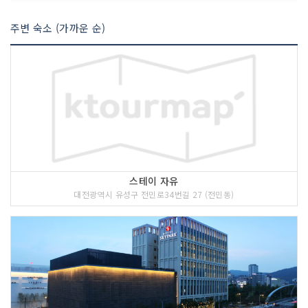
주변 숙소 (가까운 순)
스테이 자유
대전광역시 유성구 전민로34번길 27 (전민동)