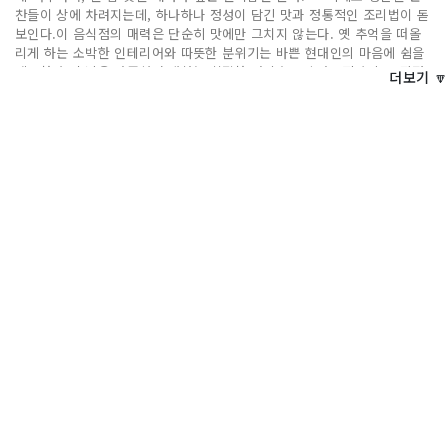
찬들이 상에 차려지는데, 하나하나 정성이 담긴 맛과 정통적인 조리법이 돋
보인다.이 음식점의 매력은 단순히 맛에만 그치지 않는다. 옛 추억을 떠올
리게 하는 소박한 인테리어와 따뜻한 분위기는 바쁜 현대인의 마음에 쉼을
제공한다. 손님을 가족처럼 대하는 친절한 서비스도 초가묵집만의 큰 장점
더보기 🔽
이다.여유로운 한 끼를 원하거나 고향의 따뜻한 맛을 느끼고 싶은 이들에게
초가묵집은 꼭 한 번 찾아가 봐야 할 숨은 보석 같은 음식점이다.