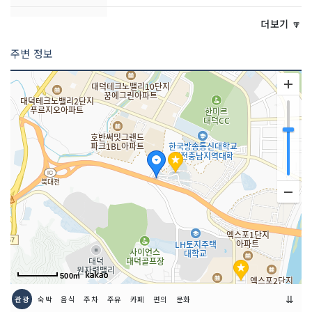
쉬는날
매달 첫번째 토요일
더보기 🔽
주변 정보
취급 메뉴
해물파전, 닭도리탕, 묵채, 묵무침 등
인허가번호
20000240043
500m
⇊
관광
숙박
음식
주차
주유
카페
편의
문화