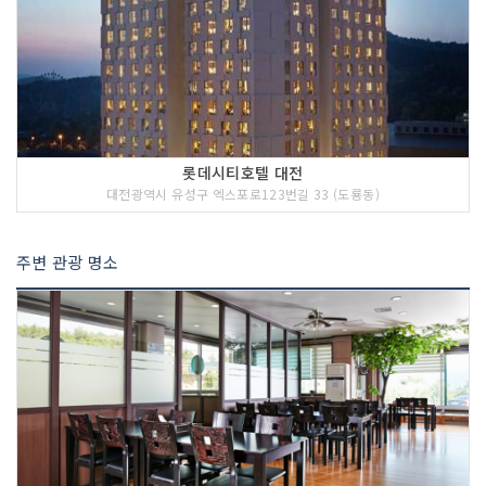
롯데시티호텔 대전
대전광역시 유성구 엑스포로123번길 33 (도룡동)
주변 관광 명소