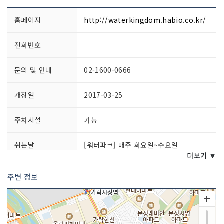
홈페이지
http://waterkingdom.habio.co.kr/
전화번호
문의 및 안내
02-1600-0666
개장일
2017-03-25
주차시설
가능
쉬는날
[워터파크] 매주 화요일~수요일
[찜질스파] 연중무휴
더보기 🔽
※ 매달 마지막 주 수요일은 전체(워터&
주변 정보
찜질&스파) 휴장
이용시간
- 워터파크 10:00~18:00
- 찜질스파 07:00~22:00