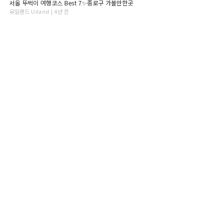
서울 뚜벅이 여행코스 Best 7✨종로구 가볼만한곳
유일랜드 Uiland | 4년 전