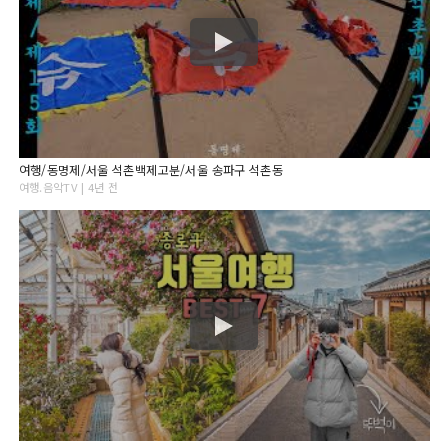
여행/동명제/서울 석촌백제고분/서울 송파구 석촌동
여행.음악TV | 4년 전