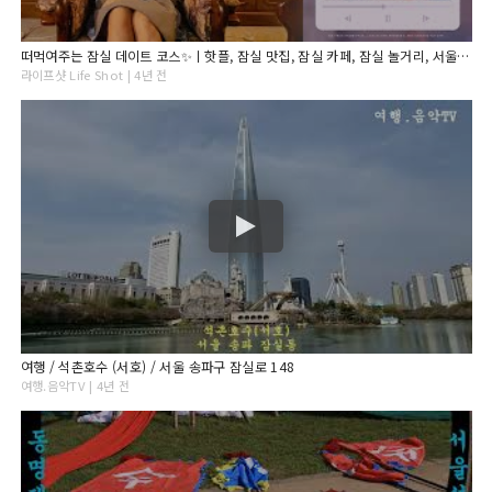
떠먹여주는 잠실 데이트 코스✨ㅣ핫플, 잠실 맛집, 잠실 카페, 잠실 놀거리, 서울가볼만한 곳, 서울데이트 추천
라이프샷 Life Shot | 4년 전
여행 / 석촌호수 (서호) / 서울 송파구 잠실로 148
여행.음악TV | 4년 전