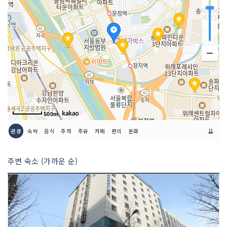
500m
⇊
관광
숙박
음식
주차
주유
카페
편의
문화
주변 숙소 (가까운 순)