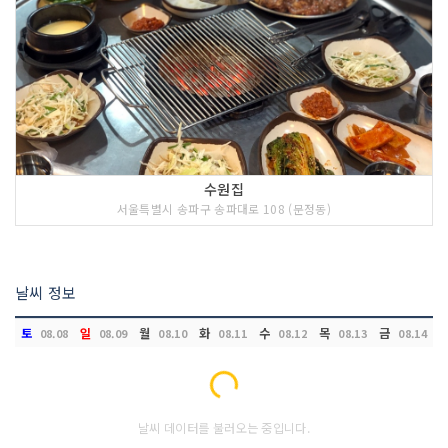
수원집
서울특별시 송파구 송파대로 108 (문정동)
날씨 정보
토
일
월
화
수
목
금
08.08
08.09
08.10
08.11
08.12
08.13
08.14
Loading...
날씨 데이터를 불러오는 중입니다.