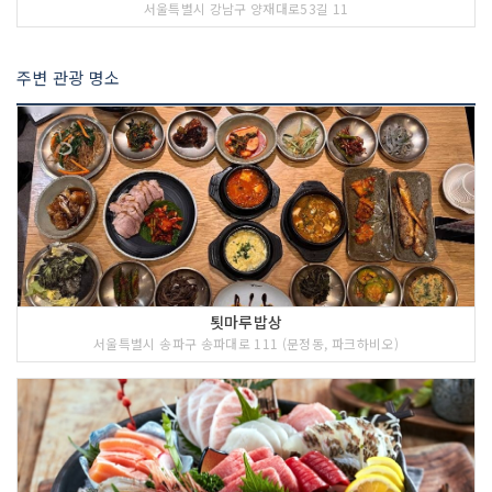
서울특별시 강남구 양재대로53길 11
주변 관광 명소
툇마루밥상
서울특별시 송파구 송파대로 111 (문정동, 파크하비오)