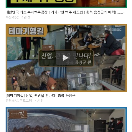
대한민국 최초 수제맥주공장 ! 기가막힌 맥주 제조법 ! 충북 음성군의 매력! ............... [ 최주봉 부산MBC 테마기행길 211230 ]
부산MBC | 4년 전
[테마기행길] 산업, 관광을 만나다! 충북 음성군
춘천MBC 프로그램 | 4년 전