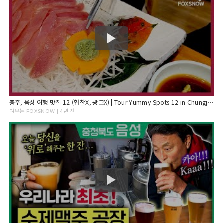
충주, 음성 여행 맛집 12 (협찬X, 광고X) | Tour Yummy Spots 12 in Chungju, Eumseong
여우눈 FOXSNOW | 4년 전