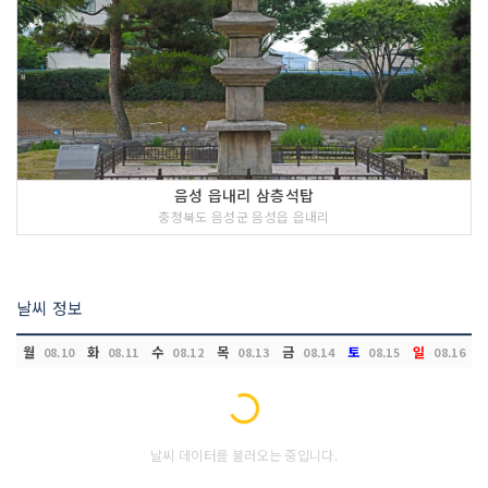
음성 읍내리 삼층석탑
충청북도 음성군 음성읍 읍내리
날씨 정보
월
화
수
목
금
토
일
08.10
08.11
08.12
08.13
08.14
08.15
08.16
Loading...
날씨 데이터를 불러오는 중입니다.