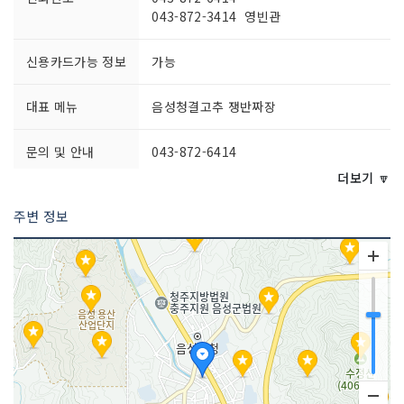
043-872-3414 영빈관
신용카드가능 정보
가능
대표 메뉴
음성청결고추 쟁반짜장
문의 및 안내
043-872-6414
더보기 🔽
영업시간
- 11:00~20:30
주변 정보
- 준비시간 14:30~17:00
- 마지막 주문 20:00
포장 가능
가능
주차시설
가능
요금 (무료)
쉬는날
매주 일요일