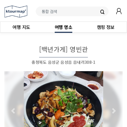
여행 지도
여행 명소
캠핑 정보
[백년가게] 영빈관
충청북도 음성군 음성읍 읍내리308-1