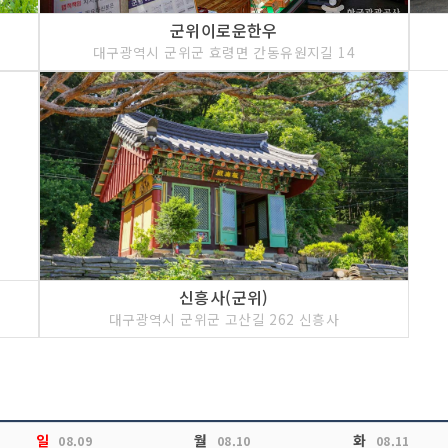
군위이로운한우
대구광역시 군위군 효령면 간동유원지길 14
신흥사(군위)
대구광역시 군위군 고산길 262 신흥사
일
월
화
08.09
08.10
08.11