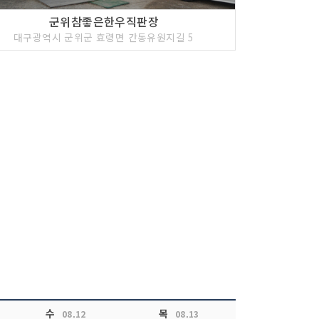
군위참좋은한우직판장
대구광역시 군위군 효령면 간동유원지길 5
수
목
08.12
08.13