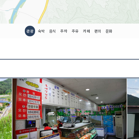
관광
숙박
음식
주차
주유
카페
편의
문화