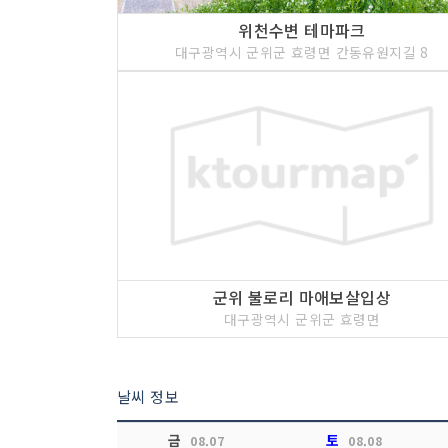
위천수변 테마파크
대구광역시 군위군 효령면 간동유원지길 8
군위 불로리 마애보살입상
대구광역시 군위군 효령면
날씨 정보
금
토
08.07
08.08