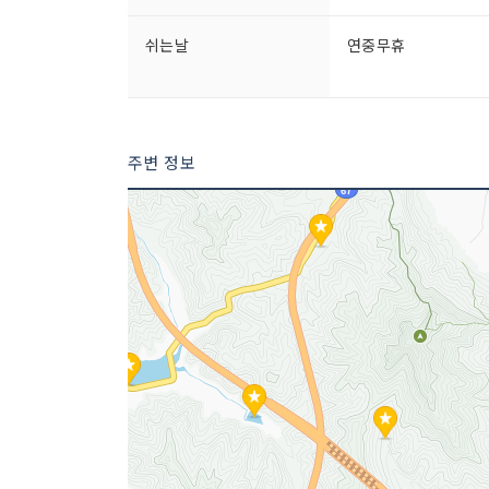
쉬는날
연중무휴
주변 정보