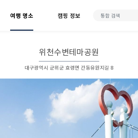
여행 명소
캠핑 정보
위천수변테마공원
대구광역시 군위군 효령면 간동유원지길 8