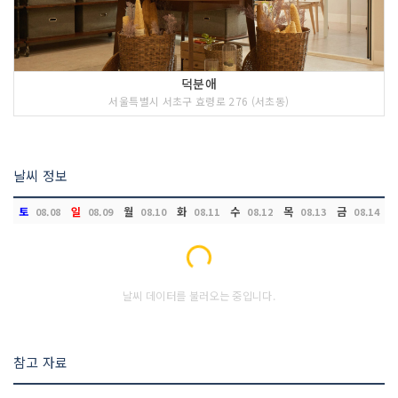
덕분애
서울특별시 서초구 효령로 276 (서초동)
날씨 정보
토
일
월
화
수
목
금
08.08
08.09
08.10
08.11
08.12
08.13
08.14
Loading...
날씨 데이터를 불러오는 중입니다.
참고 자료