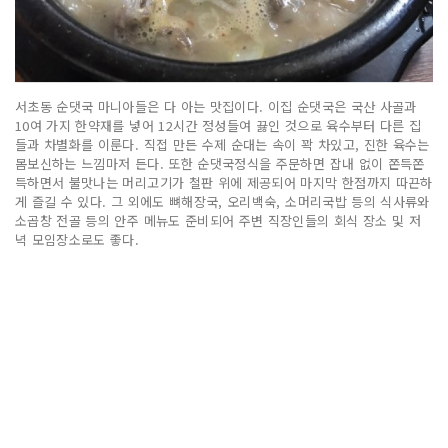
서초동 순댓국 마니아들은 다 아는 맛집이다. 이집 순댓국은 국산 사골과
10여 가지 한약재를 넣어 12시간 정성들여 끓인 것으로 육수부터 다른 집
들과 차별화를 이룬다. 직접 만든 수제 순대는 속이 꽉 차있고, 진한 육수는
몸보신하는 느낌마저 든다. 또한 순댓국정식을 주문하면 잡내 없이 쫀득쫀
득하면서 불맛나는 머리고기가 철판 위에 제공되어 마지막 한점까지 따끈하
게 즐길 수 있다. 그 외에도 뼈해장국, 오리백숙, 소머리국밥 등의 식사류와
소곱창 전골 등의 안주 메뉴도 준비되어 주변 직장인들의 회식 장소 및 저
녁 모임장소로도 좋다.