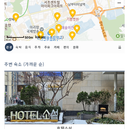
인허가번호
20150099672
500m
⇊
관광
숙박
음식
주차
주유
카페
편의
문화
주변 숙소 (가까운 순)
호텔소설