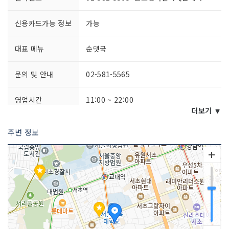
신용카드가능 정보
가능
대표 메뉴
순댓국
문의 및 안내
02-581-5565
영업시간
11:00 ~ 22:00
더보기 🔽
포장 가능
가능
주변 정보
쉬는날
일요일 / 명절당일
좌석수
100석
금연/흡연 여부
모두 금연석
취급 메뉴
순댓국 / 뼈해장국 / 오리백숙 외