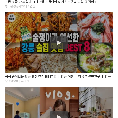
강릉 핫플 다 모았다! 1박 2일 강릉여행 & 사진스팟 & 맛집 총 정리✨
한국관광공사TV | 4년 전
꼭꼭 숨어있는 강릉 맛집 추천 BEST 8 ㅣ 강릉 여행 ㅣ 강릉 가볼만한곳 ㅣ 강릉 1박2일 코스 ㅣ 강원도 여행
술맛여행놈 | 4년 전