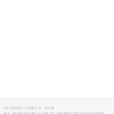
(주)인터버드
|
대표이사 : 성낙복
주소: 부산광역시 영도구 남항2가 236-4번지 멀티미디어지원센터