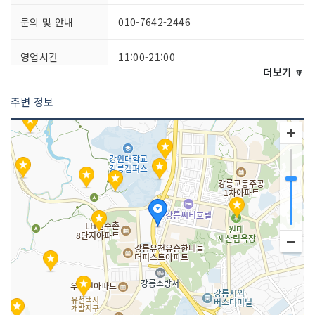
문의 및 안내
010-7642-2446
영업시간
11:00-21:00
더보기 🔽
포장 가능
가능
주변 정보
주차시설
가능
쉬는날
명절연휴
금연/흡연 여부
금연
취급 메뉴
삼계탕 / 오리고추장불고기