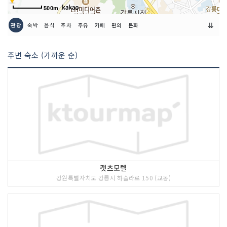
500m
⇊
관광
숙박
음식
주차
주유
카페
편의
문화
주변 숙소 (가까운 순)
캣츠모텔
강원특별자치도 강릉시 하슬라로 150 (교동)