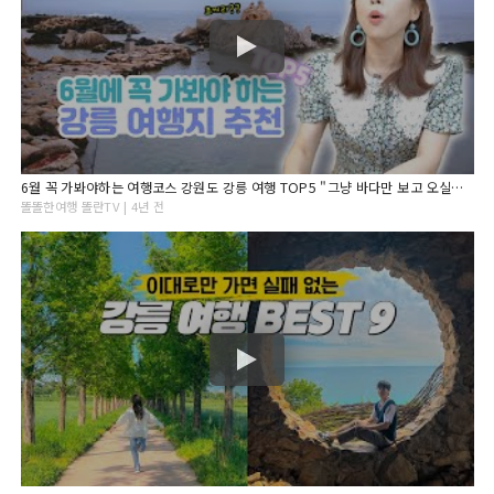
6월 꼭 가봐야하는 여행코스 강원도 강릉 여행 TOP5 "그냥 바다만 보고 오실껀가요? 강릉 여행추천"
똘똘한여행 똘란TV | 4년 전