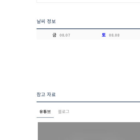
날씨 정보
금
토
08.07
08.08
참고 자료
유튜브
블로그