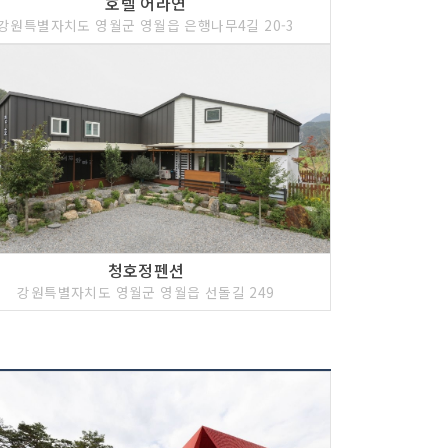
호텔 어라연
강원특별자치도 영월군 영월읍 은행나무4길 20-3
청호정펜션
강원특별자치도 영월군 영월읍 선돌길 249