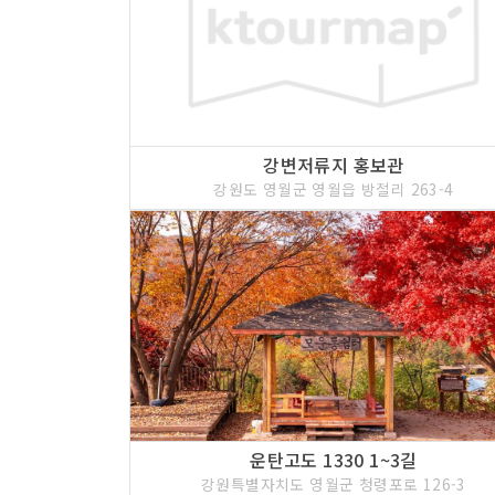
강변저류지 홍보관
강원도 영월군 영월읍 방절리 263-4
운탄고도 1330 1~3길
강원특별자치도 영월군 청령포로 126-3