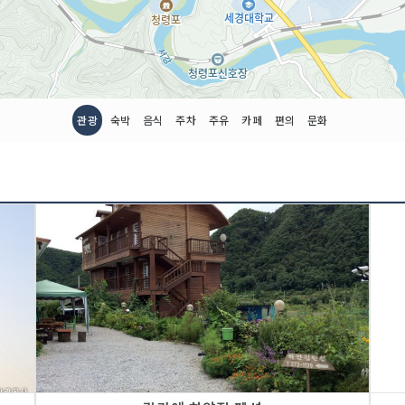
관광
숙박
음식
주차
주유
카페
편의
문화