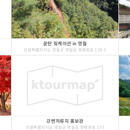
운탄 웤케이션 in 영월
강원특별자치도 영월군 영월읍 청령포로 126-3
강변저류지 홍보관
강원특별자치도 영월군 영월읍 청령포로 133