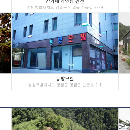
강가에 하얀집 펜션
강원특별자치도 영월군 영월읍 선돌길 83-9
동방모텔
강원특별자치도 영월군 영월읍 단종로 3-1