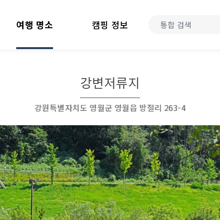
여행 명소
캠핑 정보
강변저류지
강원특별자치도 영월군 영월읍 방절리 263-4