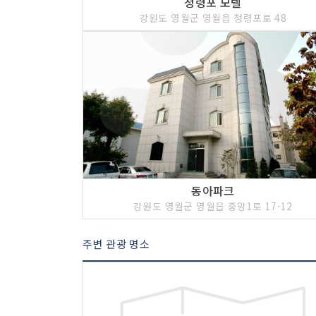
청령포 모텔
강원도 영월군 영월읍 청령포로 48
동아파크
강원도 영월군 영월읍 중앙1로 17-12
주변 관광 명소