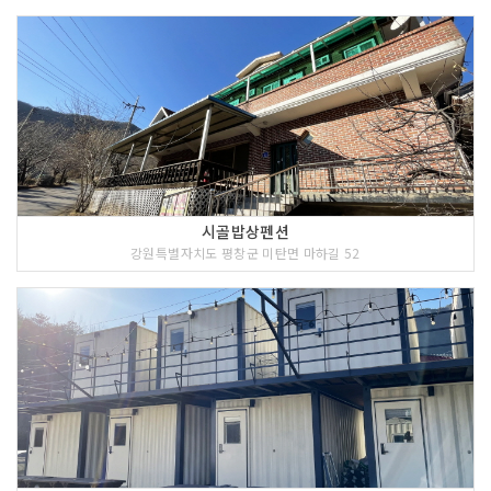
시골밥상펜션
강원특별자치도 평창군 미탄면 마하길 52