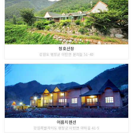
청호산장
강원도 평창군 미탄면 문희길 51-40
어름치펜션
강원특별자치도 평창군 미탄면 마하길 41-5