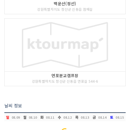
백운산(정선)
강원특별자치도 정선군 신동읍 점재길
연포분교캠프장
강원특별자치도 정선군 신동읍 연포길 544-6
날씨 정보
일
월
화
수
목
금
토
08.09
08.10
08.11
08.12
08.13
08.14
08.15
Loading...