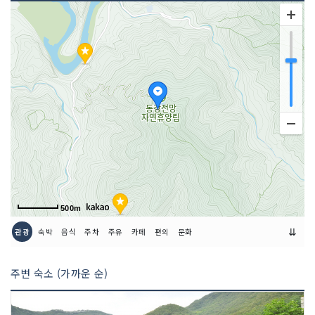
이용시간
14:00~익일12:00
500m
⇊
관광
숙박
음식
주차
주유
카페
편의
문화
주변 숙소 (가까운 순)