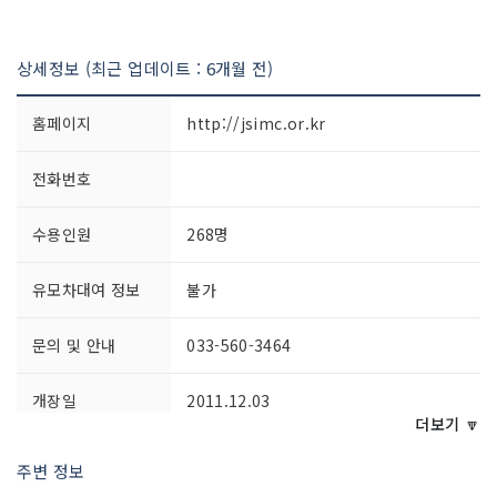
상세정보 (최근 업데이트 : 6개월 전)
홈페이지
http://jsimc.or.kr
전화번호
수용인원
268명
유모차대여 정보
불가
문의 및 안내
033-560-3464
개장일
2011.12.03
더보기 🔽
쉬는날
연중무휴
주변 정보