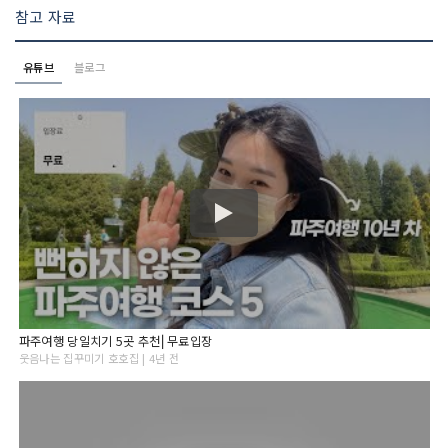
참고 자료
유튜브
블로그
파주여행 당일치기 5곳 추천⎜무료입장
웃음나는 집꾸미기 호호집 | 4년 전