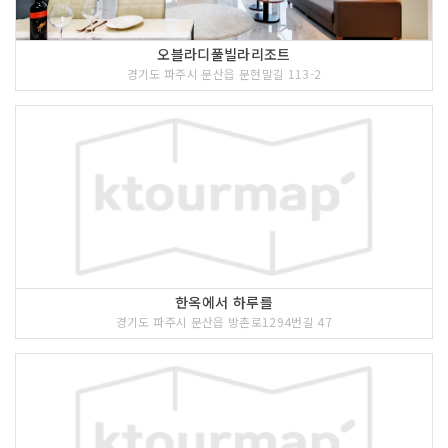
오블라디풀빌라리조트
경기도 파주시 문산읍 문현말길 113-2
한옥에서 하루를
경기도 파주시 문산읍 방촌로1294번길 47