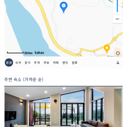
예약안내
http://r.camperstory.com/resMai
n.hbb?reserve_path=RP&campseq
=77
이용시간
11:00~익일15:00
500m
⇊
관광
숙박
음식
주차
주유
카페
편의
문화
주변 숙소 (가까운 순)