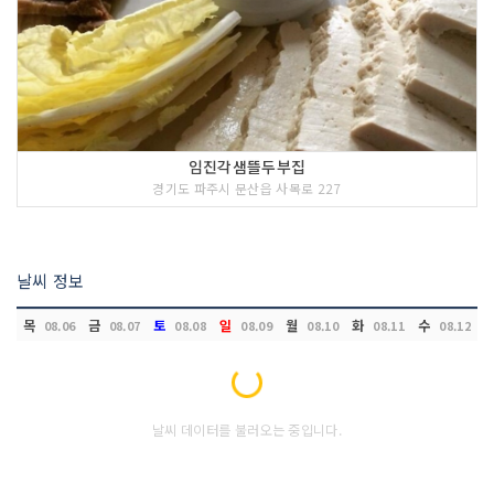
임진각샘뜰두부집
경기도 파주시 문산읍 사목로 227
날씨 정보
목
금
토
일
월
화
수
08.06
08.07
08.08
08.09
08.10
08.11
08.12
Loading...
날씨 데이터를 불러오는 중입니다.