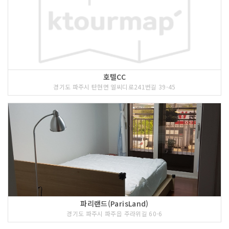
호텔CC
경기도 파주시 탄현면 엘씨디로241번길 39-45
파리랜드(ParisLand)
경기도 파주시 파주읍 주라위길 60-6