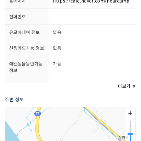
홈페이지
https://cafe.naver.com/nearcamp
전화번호
유모차대여 정보
없음
신용카드가능 정보
없음
애완동물동반가능
가능
정보
문의 및 안내
010-8964-6271
더보기 🔽
주변 정보
개장기간
봄, 여름, 가을, 겨울
주차요금
무료
주차시설
가능