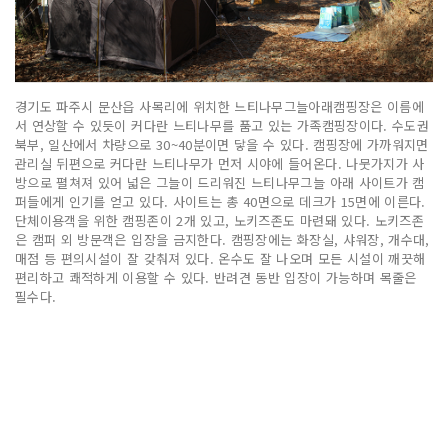
경기도 파주시 문산읍 사목리에 위치한 느티나무그늘아래캠핑장은 이름에
서 연상할 수 있듯이 커다란 느티나무를 품고 있는 가족캠핑장이다. 수도권
북부, 일산에서 차량으로 30~40분이면 닿을 수 있다. 캠핑장에 가까워지면
관리실 뒤편으로 커다란 느티나무가 먼저 시야에 들어온다. 나뭇가지가 사
방으로 펼쳐져 있어 넓은 그늘이 드리워진 느티나무그늘 아래 사이트가 캠
퍼들에게 인기를 얻고 있다. 사이트는 총 40면으로 데크가 15면에 이른다.
단체이용객을 위한 캠핑존이 2개 있고, 노키즈존도 마련돼 있다. 노키즈존
은 캠퍼 외 방문객은 입장을 금지한다. 캠핑장에는 화장실, 샤워장, 개수대,
매점 등 편의시설이 잘 갖춰져 있다. 온수도 잘 나오며 모든 시설이 깨끗해
편리하고 쾌적하게 이용할 수 있다. 반려견 동반 입장이 가능하며 목줄은
필수다.