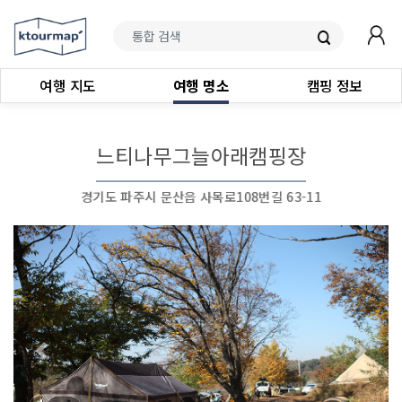
여행 지도
여행 명소
캠핑 정보
느티나무그늘아래캠핑장
경기도 파주시 문산읍 사목로108번길 63-11