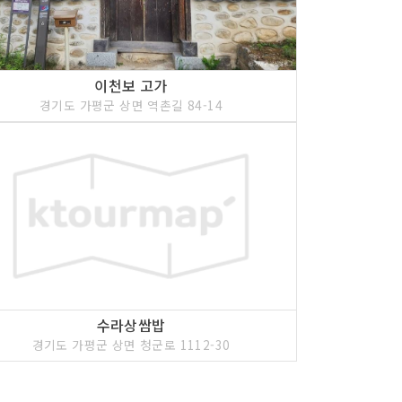
이천보 고가
경기도 가평군 상면 역촌길 84-14
수라상쌈밥
경기도 가평군 상면 청군로 1112-30