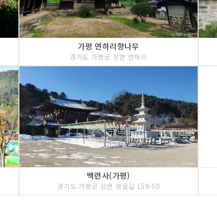
가평 연하리향나무
경기도 가평군 상면 연하리
백련사(가평)
경기도 가평군 상면 샘골길 159-50