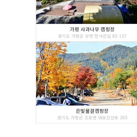
가평 사과나무 캠핑장
경기도 가평군 상면 한사간길 85-107
은빛물결캠핑장
경기도 가평군 조종면 대보간선로 260