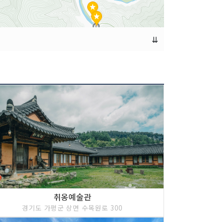
⇊
취옹예술관
경기도 가평군 상면 수목원로 300