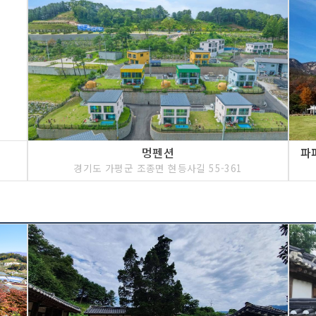
멍펜션
경기도 가평군 조종면 현등사길 55-361