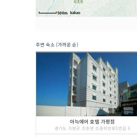
500m
주변 숙소 (가까운 순)
아늑에어 호텔 가평점
경기도 가평군 조종면 조종희망로5번길 6