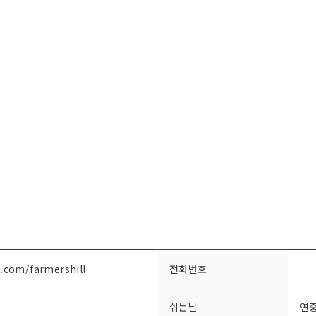
r.com/farmershill
전화번호
쉬는날
연