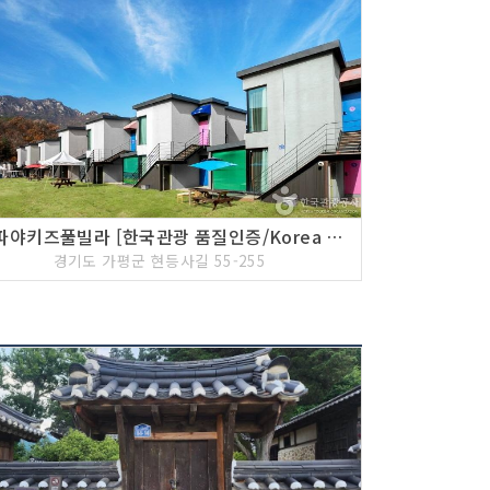
파파야키즈풀빌라 [한국관광 품질인증/Korea Quality]
경기도 가평군 현등사길 55-255