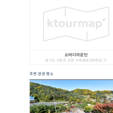
오버더마운틴
경기도 가평군 상면 수목원로386번길 75
주변 관광 명소