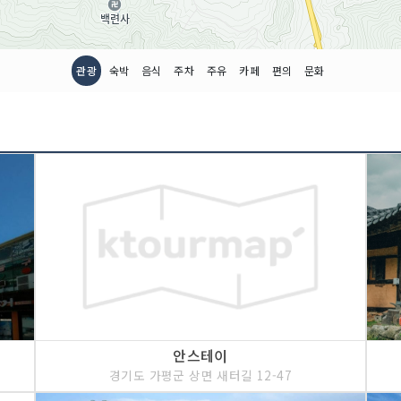
관광
숙박
음식
주차
주유
카페
편의
문화
안스테이
경기도 가평군 상면 새터길 12-47