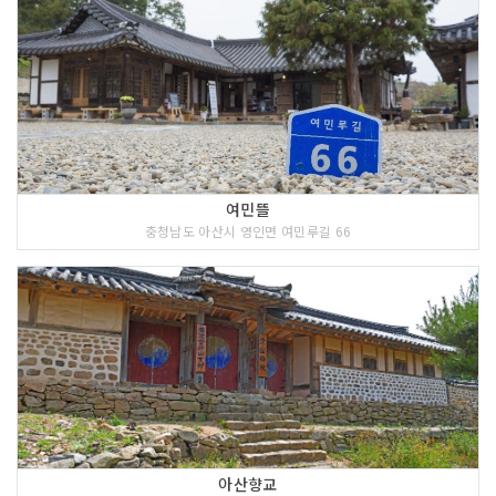
여민뜰
충청남도 아산시 영인면 여민루길 66
아산향교