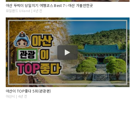
아산 뚜벅이 당일치기 여행코스 Best 7✨아산 가볼만한곳
유일랜드 Uiland | 4년 전
아산이 TOP좋다 5회(관광편)
아산시 | 4년 전