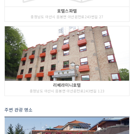
호텔스파텔
충청남도 아산시 음봉면 아산온천로243번길 27
리베라미니호텔
충청남도 아산시 음봉면 아산온천로243번길 123
주변 관광 명소