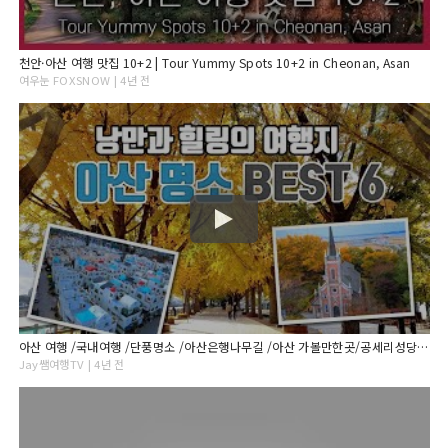
천안·아산 여행 맛집 10+2 | Tour Yummy Spots 10+2 in Cheonan, Asan
여우눈 FOXSNOW | 4년 전
아산 여행 /국내여행 /단풍명소 /아산은행나무길 /아산 가볼만한곳/공세리성당 /이국적인 여행지 /지중해마을 /현충사 /충남 가볼만한곳
Jay쌤여행TV | 4년 전