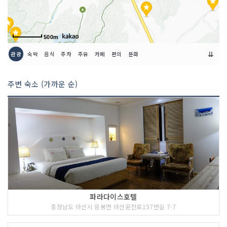
취급 메뉴
우렁쌈밥 / 어린이돈까스 / 연냉면 등
인허가번호
20100461047
500m
⇊
관광
숙박
음식
주차
주유
카페
편의
문화
주변 숙소 (가까운 순)
파라다이스호텔
충청남도 아산시 음봉면 아산온천로157번길 7-7