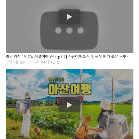
충남 아산 1박2일 커플여행 V-Log ① | 아산여행코스, 인생샷 찍기 좋은 스팟 추천! 현충사, 외암민속마을, 감찰댁사랑뜰, 강당골계곡, 아산 한옥숙소
꾸딧커플 ggu_dit_couple | 4년 전