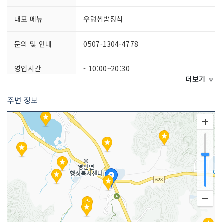
대표 메뉴
우렁쌈밥정식
문의 및 안내
0507-1304-4778
영업시간
- 10:00~20:30
- 준비시간 15:30~16:30
더보기 🔽
- 마지막 주문 20:00
주변 정보
포장 가능
가능
주차시설
가능
예약안내
가능
쉬는날
매주 월요일 (단, 월요일이 공휴일인 경우
정상영업)