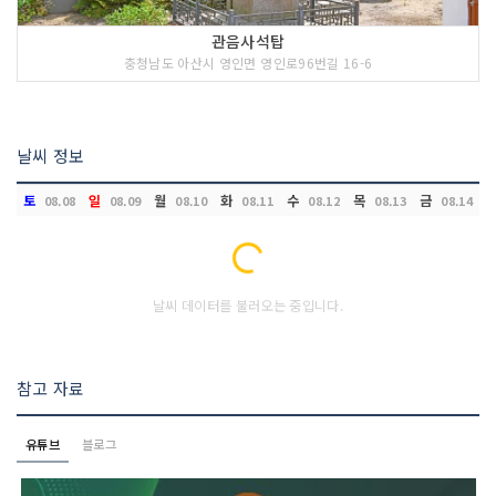
관음사석탑
충청남도 아산시 영인면 영인로96번길 16-6
날씨 정보
토
일
월
화
수
목
금
08.08
08.09
08.10
08.11
08.12
08.13
08.14
Loading...
날씨 데이터를 불러오는 중입니다.
참고 자료
유튜브
블로그