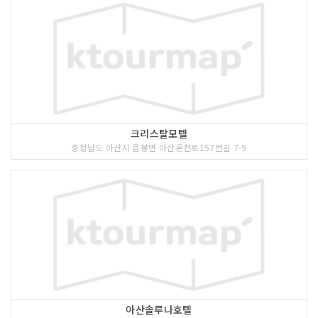
크리스탈모텔
충청남도 아산시 음봉면 아산온천로157번길 7-9
아산솔루나호텔