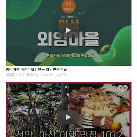
충남여행 아산가볼만한곳 외암민속마을
양지꽃이사의 세계여행 Kims tra | 4년 전