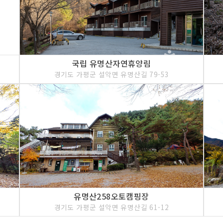
국립 유명산자연휴양림
경기도 가평군 설악면 유명산길 79-53
유명산258오토캠핑장
경기도 가평군 설악면 유명산길 61-12