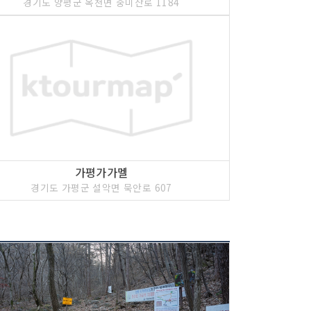
경기도 양평군 옥천면 중미산로 1184
가평가가멜
경기도 가평군 설악면 묵안로 607