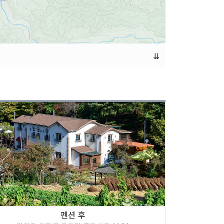
⇊
펜션 후