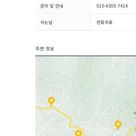
문의 및 안내
010-6305-7414
쉬는날
연중무휴
주변 정보