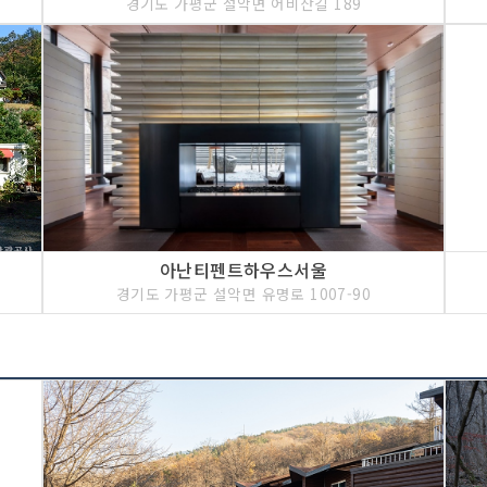
경기도 가평군 설악면 어비산길 189
아난티펜트하우스서울
경기도 가평군 설악면 유명로 1007-90