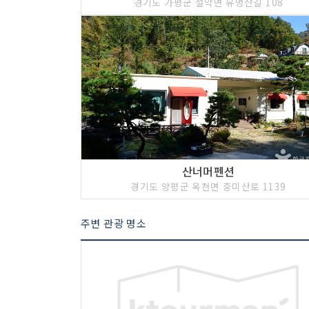
경기도 가평군 설악면 유명산길 108
산너머펜션
경기도 양평군 옥천면 중미산로 1139
주변 관광 명소