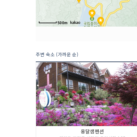
500m
주변 숙소 (가까운 순)
옹달샘펜션