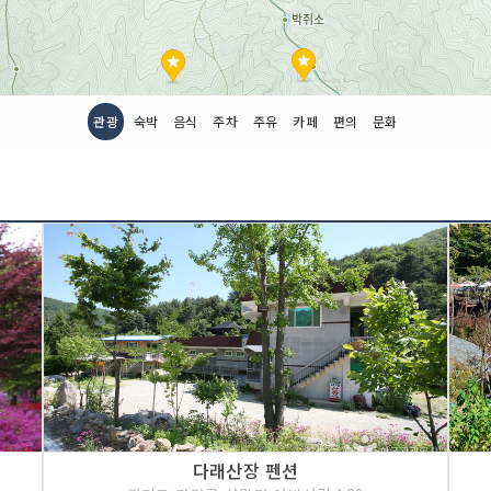
관광
숙박
음식
주차
주유
카페
편의
문화
다래산장 펜션