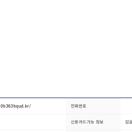
50b363bqud.kr/
전화번호
신용카드가능 정보
없