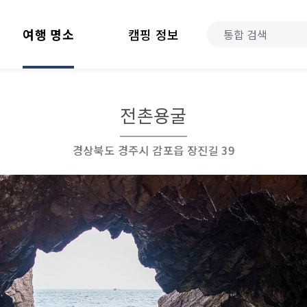
여행 명소
캠핑 정보
전촌용굴
경상북도 경주시 감포읍 장진길 39