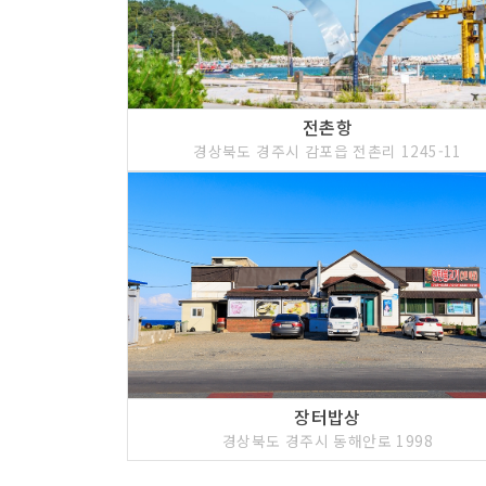
전촌항
경상북도 경주시 감포읍 전촌리 1245-11
장터밥상
경상북도 경주시 동해안로 1998