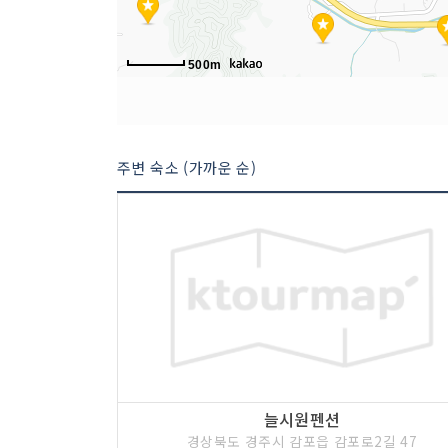
500m
주변 숙소 (가까운 순)
늘시원펜션
경상북도 경주시 감포읍 감포로2길 47