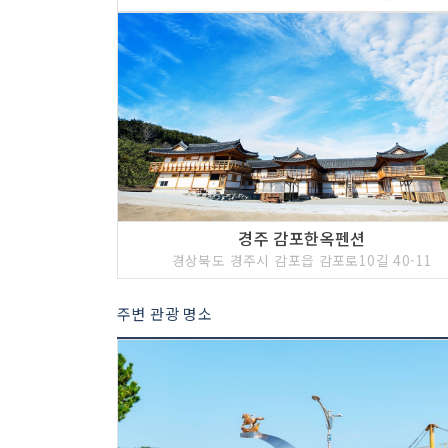
경주 감포한옥펜션
경상북도 경주시 감포읍 감포로10길 40-11
주변 관광 명소