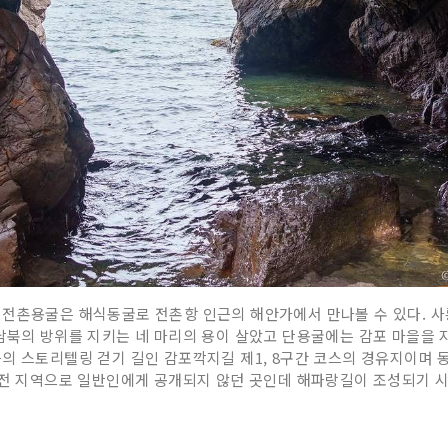
 전촌용굴은 해식동굴로 전촌항 인근의 해안가에서 만나볼 수 있다. 사
남북의 방위를 지키는 네 마리의 용이 살았고 단용굴에는 감포 마을을 
의 스토리텔링 걷기 길인 감포깍지길 제1, 8구간 코스의 경유지이며 
 작전 지역으로 일반인에게 공개되지 않던 곳인데 해파랑길이 조성되기 