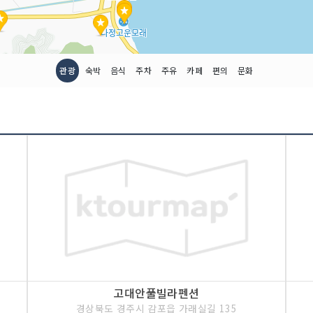
관광
숙박
음식
주차
주유
카페
편의
문화
고대안풀빌라펜션
경상북도 경주시 감포읍 가래실길 135