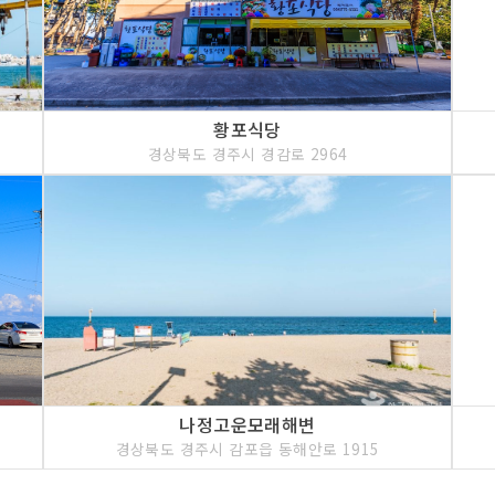
황포식당
경상북도 경주시 경감로 2964
나정고운모래해변
경상북도 경주시 감포읍 동해안로 1915